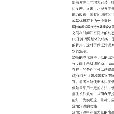
随着絮体尺寸增大到某一
始变差。后来，污泥絮体
能力改善，菌胶团细菌又
成絮体形态上的一个循环
医院地埋式医疗污水处理设备
之间在时间和空间上的动
(1)保持污泥絮体的结构
的骨架，这对于保证污泥
水的混浊。
⑵高的净化效率，低的出水浓
程，由于菌胶团的Ks,、μ
存在）的条件下可以获得
(3)保持丝状菌和菌胶团
宜。前者虽能使出水浓度
但如果采用一定的方法，
度生长和繁殖，从而利于
能好，为实现这一目标，
活性污泥的功能
活性污泥中存在大量的腐