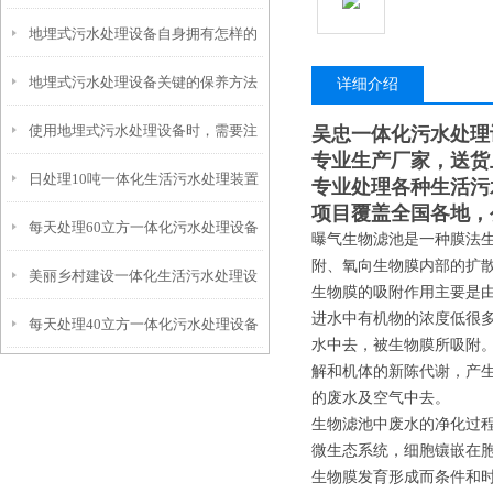
地埋式污水处理设备自身拥有怎样的
安装的呢？
地埋式污水处理设备关键的保养方法
特点呢？
详细介绍
使用地埋式污水处理设备时，需要注
吴忠一体化污水处理
专业生产厂家，送货
日处理10吨一体化生活污水处理装置
意以下事项
专业处理各种生活污
项目覆盖全国各地，
每天处理60立方一体化污水处理设备
曝气生物滤池是一种膜法
附、氧向生物膜内部的扩
美丽乡村建设一体化生活污水处理设
生物膜的吸附作用主要是
进水中有机物的浓度低很
每天处理40立方一体化污水处理设备
备
水中去，被生物膜所吸附
解和机体的新陈代谢，产
的废水及空气中去。
生物滤池中废水的净化过
微生态系统，细胞镶嵌在
生物膜发育形成而条件和