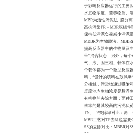
于影响反应器运行的主要
水底物浓度、营养物质、
MBR为活性污泥法+膜分
高抗污染FR－MBR膜组
保持低污泥负荷减少污泥
MBBR为生物膜法。MB
提高反应器中的生物量及
呈*混合状态，另外，每
气、液、固三相。载体在
个载体都为一个微型反应器
料，*设计的填料在鼓风
分接触，污染物通过吸附
反应池内生物浓度是悬浮
有机物的去除方面：两种工
依靠的是其较高的污泥负荷
TN、TP去除率对比：两
MBR工艺对TP去除也需
SS的去除对比：MBBR对