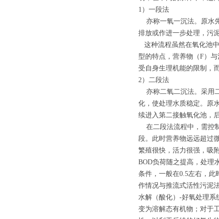
1）一段法
亦称一氧一沉法。原水先
排放或作进一步处理，污
这种流程虽然在氧化池中
型的特点，营养物（F）
受自身生理机能的限制，
2）二段法
亦称二氧二沉法。采用二
化，使处理水质稳定。原
续进入第二接触氧化池，
在二段法流程中，需控制*
段。此时营养物远远超过
繁殖很快，活力很强，吸附
BOD负荷随之提高，处理
条件，一般在0.5左右，
作情况与推流式活性污泥法
水解（酸化）-好氧处理
变为溶解态有机物；对于