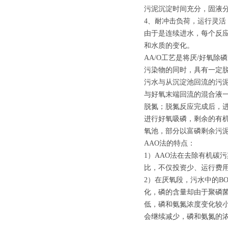
污泥沉淀时间充分，固液
4、耐冲击负荷，运行灵活
由于是连续进水，每个反
和水质的变化。
AA/O工艺是将厌/好氧
污染物的同时，具有一定脱
污水与从沉淀池回流的污
与好氧末端回流的混合液
脱氮；脱氮反应完成后，
进行好氧吸磷，剩余的有
氧池，部分以富磷剩余污
AAO法的特点：
1）AAO法在去除有机碳
比，不仅投资少、运行费
2）在厌氧段，污水中的B
化，磷的含量却由于聚磷菌
低，磷和氨氮浓度变化较
会继续减少，磷和氨氮的