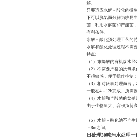
解。
只要适应水解－酸化的微生
下可以脱氯而分解为较易
菌，利用水解菌和产酸菌
有利条件。
水解－酸化预处理工艺的
水解和酸化处理过程不需要
特点:
（1）难降解的有机废水经水
（2）不需要严格的厌氧条件
不很敏感，便于操作控制
（3）相对厌氧处理而言
一般在4－12h完成。所
（4）水解和产酸菌的繁
由于生物量大、容积负荷高
（5）水解－酸化池不产生
－8m之间。
日处理30吨污水处理一