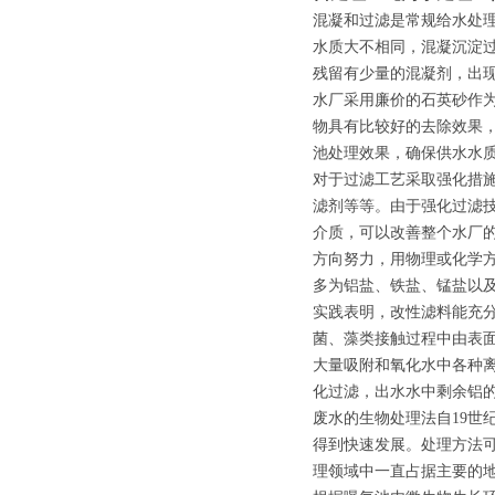
混凝和过滤是常规给水处
水质大不相同，混凝沉淀
残留有少量的混凝剂，出
水厂采用廉价的石英砂作
物具有比较好的去除效果
池处理效果，确保供水水
对于过滤工艺采取强化措
滤剂等等。由于强化过滤
介质，可以改善整个水厂
方向努力，用物理或化学
多为铝盐、铁盐、锰盐以
实践表明，改性滤料能充
菌、藻类接触过程中由表
大量吸附和氧化水中各种离
化过滤，出水水中剩余铝的
废水的生物处理法自19世
得到快速发展。处理方法
理领域中一直占据主要的