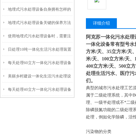
地埋式污水处理设备自身拥有怎样的
安装的呢？
地埋式污水处理设备关键的保养方法
特点呢？
详细介绍
使用地埋式污水处理设备时，需要注
阿克苏一体化污水处理
一体化设备常有型号水量：
日处理10吨一体化生活污水处理装置
意以下事项
方米/天、35立方米/天、
米/天、100立方米/天、
每天处理60立方一体化污水处理设备
400立方米/天、500立
处理生活污水、医疗污
美丽乡村建设一体化生活污水处理设
们。
典型的城市污水处理工艺
每天处理40立方一体化污水处理设备
备
属于二级处理系统，其中B
理、一级半处理或不*二级
除磷脱氮功能的二级处理
处理，例如化学除磷，活
污染物的分类