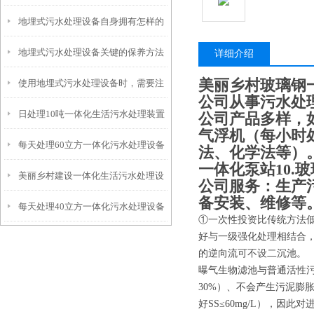
地埋式污水处理设备自身拥有怎样的
安装的呢？
地埋式污水处理设备关键的保养方法
特点呢？
详细介绍
美丽乡村玻璃钢
使用地埋式污水处理设备时，需要注
公司从事污水处
日处理10吨一体化生活污水处理装置
意以下事项
公司产品多样，如
气浮机（每小时处
每天处理60立方一体化污水处理设备
法、化学法等）。5
一体化泵站10.
美丽乡村建设一体化生活污水处理设
公司服务：生产
备安装、维修等
每天处理40立方一体化污水处理设备
备
①一次性投资比传统方法低1/
好与一级强化处理相结合，
的逆向流可不设二沉池。
曝气生物滤池与普通活性污
30%）、不会产生污泥膨胀
好SS≤60mg/L），