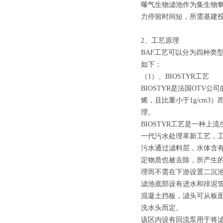
曝气生物滤池作为集生物氧
力停留时间短，所需基建
2、工艺原理
BAF工艺可以分为四种类型，分
如下：
（1）、BIOSTYR工艺
BIOSTYR是法国OTV
烯，且比重小于1g/cm
理。
BIOSTYR工艺是一种
一代污水处理革新工艺，
污水通过滤料层，水体含
定物质也被去除，所产生
理而不需在下游设置二沉
滤池底部设有进水和排泥管
混凝土挡板，滤头可从板
洗水头而定。
该区内设有回流泵用于将