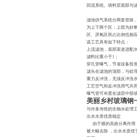
回流系统。填料层底部与
滤池供气系统分两套管路，
为上下两个区：上部为好
区、厌氧区所占比例也相
该工艺具有如下特点：
上流滤池，底部渠道进配
滤料比重小于1；
穿孔管曝气，节省设备投
滤头在滤池的顶部，与处
重力反冲洗，无须反冲洗
工艺空气和反冲洗用气共
曝气管可布置在滤层中部
美丽乡村玻璃钢
与许多传统的生物水处理工
出水水质优质稳定
由于膜的高效分离作用，
被大幅去除 ，出水水质优于