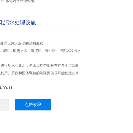
Z-1一体化污水处理设施
体化污水处理设施
污水处理设施沉淀池的结构形式
个功能区，即进水区、沉淀区、缓冲区、污泥区和出水
是进行配水和集水，使水流均匀地分布在各个过流断
积利用、系数和固体颗粒的沉降提供尽可能稳定的水
09-11
点击收藏