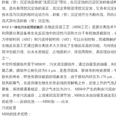
斜板（管）沉淀池是根据“浅层沉淀”理论，在沉淀池的沉淀区加斜板或
池。是向着理想沉淀池的逼近，其沉淀界限是理想沉淀池，它具有沉淀
按水流与沉泥的相对运动方向，斜板（管）沉淀池可分为毅向流、同向
流式异向流斜板（管）沉淀池。
膜-生物反应器工艺（MBR工艺）是膜分离技
WSZ-1一体化污水处理设施
利用膜分离设备将生化反应池中的活性污泥和大分子有机物质截留住，
力停留时间（HRT）和污泥停留时间（SRT）可以分别控制，而难降解
生物反应器工艺通过膜分离技术大大强化了生物反应器的功能。与传统
荷冲击能力强、出水水质稳定、占地面积小、排泥周期长、易实现自动
之一。
中空纤维膜组件置于MBR中，污水浸没膜组件，通过自吸泵的抽吸，利
聚乙烯。膜组件公称孔径为0.4 μm，是悬浮固体、胶体等的有效屏障
较长的寿命，即使有膜丝破损的现象发生，由于膜丝内径仅为 270 μm
鼓风机曝气，在提供微生物生长所必须的溶解氧之外，还使上升的气泡
聚集，保持膜通量稳定，设计气水比为20∶1。 MBR中产生的剩余污
浓缩，并使污泥减容，上清液回流至调节池，MBR出水由自吸泵抽送
前处理——反硝化池 ——MBR池——出水
污泥处置
MBR的技术优势：