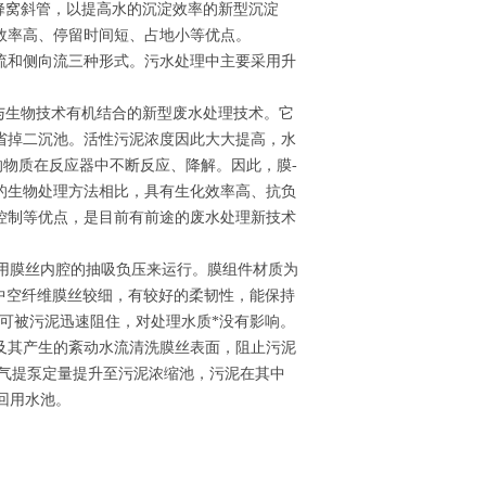
蜂窝斜管，以提高水的沉淀效率的新型沉淀
效率高、停留时间短、占地小等优点。
流和侧向流三种形式。污水处理中主要采用升
术与生物技术有机结合的新型废水处理技术。它
省掉二沉池。活性污泥浓度因此大大提高，水
的物质在反应器中不断反应、降解。因此，膜-
的生物处理方法相比，具有生化效率高、抗负
控制等优点，是目前有前途的废水处理新技术
用膜丝内腔的抽吸负压来运行。膜组件材质为
；中空纤维膜丝较细，有较好的柔韧性，能保持
，可被污泥迅速阻住，对处理水质*没有影响。
及其产生的紊动水流清洗膜丝表面，阻止污泥
泥由气提泵定量提升至污泥浓缩池，污泥在其中
至回用水池。