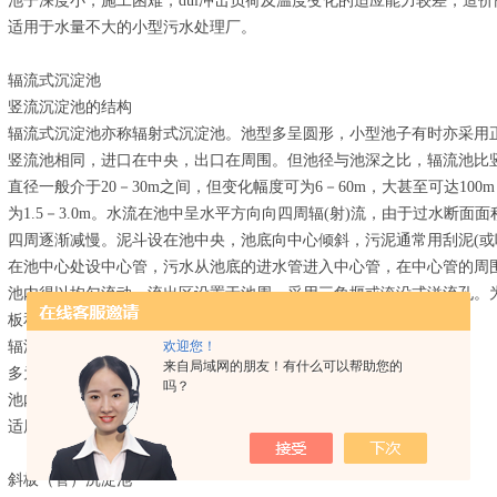
池子深度小，施工困难，dui冲击负荷及温度变化的适应能力较差，造
适用于水量不大的小型污水处理厂。
辐流式沉淀池
竖流沉淀池的结构
辐流式沉淀池亦称辐射式沉淀池。池型多呈圆形，小型池子有时亦采用
竖流池相同，进口在中央，出口在周围。但池径与池深之比，辐流池比
直径一般介于20－30m之间，但变化幅度可为6－60m，大甚至可达100m
为1.5－3.0m。水流在池中呈水平方向向四周辐(射)流，由于过水断
四周逐渐减慢。泥斗设在池中央，池底向中心倾斜，污泥通常用刮泥(或
在池中心处设中心管，污水从池底的进水管进入中心管，在中心管的周
池内得以均匀流动。流出区设置于池周，采用三角堰或淹没式溢流孔。
板和浮渣手机排出设备。
欢迎您！
辐流沉淀池的特点
来自局域网的朋友！有什么可以帮助您的
多为机械排泥，机械排泥设备复杂，对施工质量要求高；
吗？
池内水流速不稳定，沉淀效果较差；
适用于地下水位较高的地区，及大中型污水处理厂。
斜板（管）沉淀池