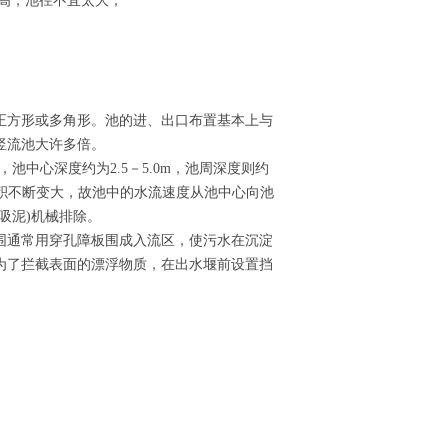
价高，池径不宜太大；
正方形或多角形。池的进、出口布置基本上与
竖流池大许多倍。
，池中心深度约为2.5－5.0m，池周深度则约
面面积不断变大，故池中的水流速度从池中心向池
吸泥)机械排除。
围通常用穿孔障板围成入流区，使污水在沉淀
为了拦截表面的漂浮物质，在出水堰前设置挡