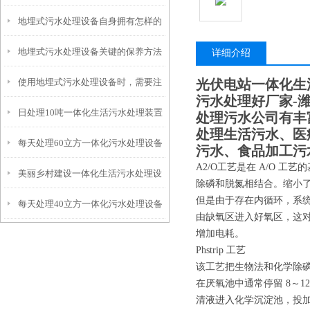
地埋式污水处理设备自身拥有怎样的
安装的呢？
地埋式污水处理设备关键的保养方法
特点呢？
详细介绍
使用地埋式污水处理设备时，需要注
光伏电站一体化生
污水处理好厂家-
日处理10吨一体化生活污水处理装置
意以下事项
处理污水公司有丰
处理生活污水、医
每天处理60立方一体化污水处理设备
污水、食品加工污
A2/O工艺是在 A/O
美丽乡村建设一体化生活污水处理设
除磷和脱氮相结合。缩小
但是由于存在内循环，系
每天处理40立方一体化污水处理设备
备
由缺氧区进入好氧区，这
增加电耗。
Phstrip 工艺
该工艺把生物法和化学除磷
在厌氧池中通常停留 8～
清液进入化学沉淀池，投加石