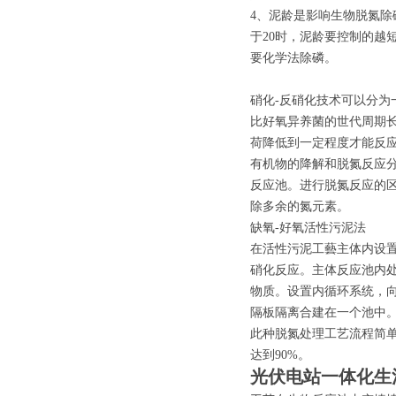
4、泥龄是影响生物脱氮除
于20时，泥龄要控制的越
要化学法除磷。
硝化-反硝化技术可以分为
比好氧异养菌的世代周期长
荷降低到一定程度才能反
有机物的降解和脱氮反应分
反应池。进行脱氮反应的
除多余的氮元素。
缺氧-好氧活性污泥法
在活性污泥工藝主体内设置
硝化反应。主体反应池内
物质。设置内循环系统，
隔板隔离合建在一个池中
此种脱氮处理工艺流程简
达到90%。
光伏电站一体化生