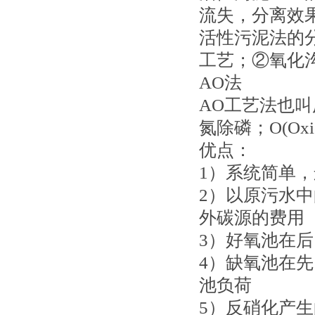
流失，分离效
活性污泥法的分
工艺；②氧化沟
AO法
AO工艺法也叫厌
氮除磷；O(O
优点：
1）系统简单
2）以原污水
外碳源的费用
3）好氧池在
4）缺氧池在
池负荷
5）反硝化产