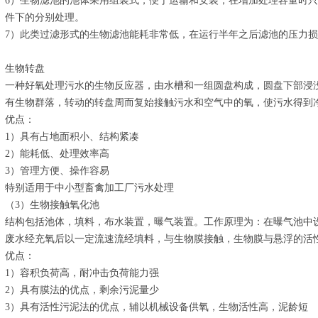
6）生物滤池的池体采用组装式，便于运输和安装；在增加处理容量时只
件下的分别处理。
7）此类过滤形式的生物滤池能耗非常低，在运行半年之后滤池的压力损失
生物转盘
一种好氧处理污水的生物反应器，由水槽和一组圆盘构成，圆盘下部浸
有生物群落，转动的转盘周而复始接触污水和空气中的氧，使污水得到
优点：
1）具有占地面积小、结构紧凑
2）能耗低、处理效率高
3）管理方便、操作容易
特别适用于中小型畜禽加工厂污水处理
（3）生物接触氧化池
结构包括池体，填料，布水装置，曝气装置。工作原理为：在曝气池中
废水经充氧后以一定流速流经填料，与生物膜接触，生物膜与悬浮的活
优点：
1）容积负荷高，耐冲击负荷能力强
2）具有膜法的优点，剩余污泥量少
3）具有活性污泥法的优点，辅以机械设备供氧，生物活性高，泥龄短