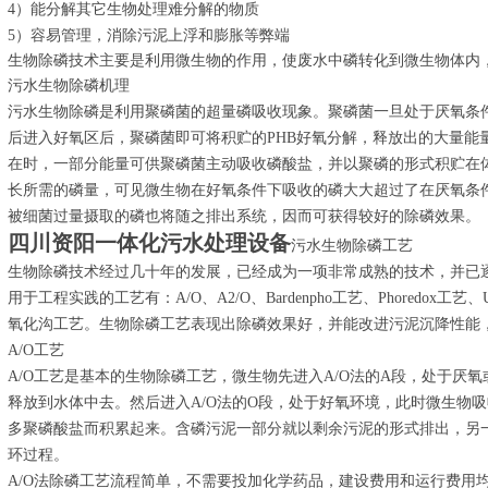
4）能分解其它生物处理难分解的物质
5）容易管理，消除污泥上浮和膨胀等弊端
生物除磷技术主要是利用微生物的作用，使废水中磷转化到微生物体内
污水生物除磷机理
污水生物除磷是利用聚磷菌的超量磷吸收现象。聚磷菌一旦处于厌氧条
后进入好氧区后，聚磷菌即可将积贮的PHB好氧分解，释放出的大量能
在时，一部分能量可供聚磷菌主动吸收磷酸盐，并以聚磷的形式积贮在
长所需的磷量，可见微生物在好氧条件下吸收的磷大大超过了在厌氧条
被细菌过量摄取的磷也将随之排出系统，因而可获得较好的除磷效果。
四川资阳一体化污水处理设备
污水生物除磷工艺
生物除磷技术经过几十年的发展，已经成为一项非常成熟的技术，并已
用于工程实践的工艺有：A/O、A2/O、Bardenpho工艺、Phoredox工艺、
氧化沟工艺。生物除磷工艺表现出除磷效果好，并能改进污泥沉降性能
A/O工艺
A/O工艺是基本的生物除磷工艺，微生物先进入A/O法的A段，处于厌
释放到水体中去。然后进入A/O法的O段，处于好氧环境，此时微生物
多聚磷酸盐而积累起来。含磷污泥一部分就以剩余污泥的形式排出，另
环过程。
A/O法除磷工艺流程简单，不需要投加化学药品，建设费用和运行费用