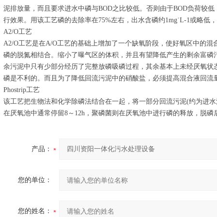
泥排放量，而且要求进水中磷与BOD之比较低。否则由于BOD负荷较
行效果。用该工艺磷的去除率在75%左右，出水含磷约1mg˙L-1或略低
A2/O工艺
A2/O工艺是在A/O工艺的基础上增加了一个缺氧阶段，使好氧区中的
磷的脱氮相结合。缩小了曝气区的体积，并且有望降低产生的剩余富磷
余污泥中只有少部分经历了完整放磷吸磷过程，其余基本上未经厌氧状
磷是不利的。而且为了降低回流污泥中的硝酸盐，必须提高混合液回流
Phostrip工艺
该工艺把生物法和化学除磷法结合在一起，将一部分回流污泥(约为进水流
在厌氧池中通常停留8～12h，聚磷菌则在厌氧池中进行磷的释放，脱
产品：
您的单位：
您的姓名：