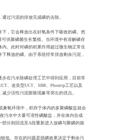
，通过污泥的排放完成磷的去除。
件下，它会释放出在好氧条件下吸收的磷。然
量可供聚磷菌生长繁殖。当环境中有溶解磷存
体内。此时对磷的积累作用超过微生物正常生
件下释放的磷。由于系统经常排放剩余污泥，
逐步在污水除磷处理工艺中得到应用，目前常
UCT、改良型UCT、SBR、Phostrip工艺以及
，减少活性污泥膨胀现象等突出的优点。
氧或兼氧环境中，积存于体内的多聚磷酸盐就会
吸收污水中大量可溶性磷酸盐，并在体内合成
一部分则回流至A段重新进入放磷与聚磷的循
均较低。存在的问题是脱磷效果决定于剩余污