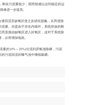
低，剩余污泥量较少，因而较难以达到稳定的运
，很难进一步提高。
混合液回流至缺氧区使之反硝化脱氮，从而使除
污泥量。但是由于存在内循环，系统排放的剩
态而直接由缺氧区进入好氧区，这对于系统除
量，从而增加电耗。
量的10%～20%)分流到厌氧池除磷，污泥
磷后的污泥回流到曝气池中继续吸磷。