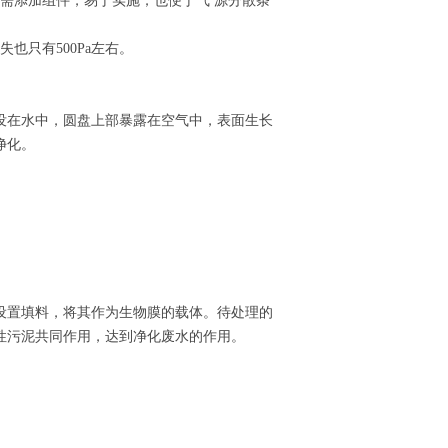
需添加组件，易于实施；也便于气 源分散条
也只有500Pa左右。
没在水中，圆盘上部暴露在空气中，表面生长
净化。
设置填料，将其作为生物膜的载体。待处理的
性污泥共同作用，达到净化废水的作用。