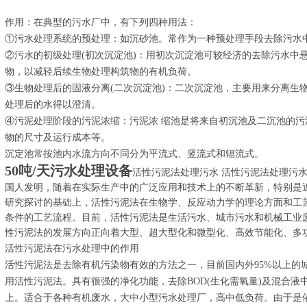
作用：在典型的污水厂中，有下列四种用法：
①污水处理系统的预处理：如沉砂池。常作为一种预处理手段去除污水
②污水的初级处理(初次沉淀池)：用初次沉淀池可较经济的去除污水中
物，以减轻后续生物处理构筑物的有机负荷。
③生物处理后的固液分离(二次沉淀池)：二次沉淀池，主要用来分离生
处理后的水得以澄清。
④污泥处理阶段的污泥浓缩：污泥浓 缩池是将来自初沉池及二沉池的
物的尺寸及运行成本等。
沉定池常按池内水流方向不同分为平流式、竖流式和辐流式。
50吨/天污水处理设备
活性污泥法处理污水 活性污泥法处理污水
国人发明，随着在实际生产中的广泛应用和技术上的不断革新，特别是
研究探讨的基础上，活性污泥法在生物学、反应动力学的理论方面和工
条件的工艺流程。目前，活性污泥法是生活污水、城市污水和机械工业
性污泥法的发展方向正向着大型、超大型化和微型化、高效节能化、多
活性污泥法在污水处理中的作用
活性污泥法是去除有机污染物有效的方法之一，目前国内外95%以上的
用活性污泥法。具有很强的净化功能，去除BOD(生化需氧量)及混合液
上。适合于各种有机废水，大中小型污水处理厂，高中低负荷。由于是