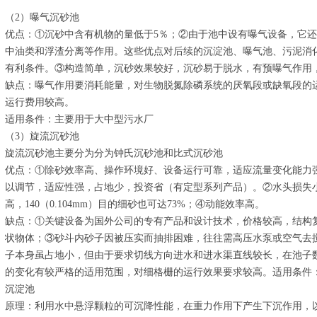
（2）曝气沉砂池
优点：①沉砂中含有机物的量低于5％；②由于池中设有曝气设备，它
中油类和浮渣分离等作用。这些优点对后续的沉淀池、曝气池、污泥消
有利条件。③构造简单，沉砂效果较好，沉砂易于脱水，有预曝气作用
缺点：曝气作用要消耗能量，对生物脱氮除磷系统的厌氧段或缺氧段的
运行费用较高。
适用条件：主要用于大中型污水厂
（3）旋流沉砂池
旋流沉砂池主要分为分为钟氏沉砂池和比式沉砂池
优点：①除砂效率高、操作环境好、设备运行可靠，适应流量变化能力
以调节，适应性强，占地少，投资省（有定型系列产品）。②水头损失小
高，140（0.104mm）目的细砂也可达73%；④动能效率高。
缺点：①关键设备为国外公司的专有产品和设计技术，价格较高，结构复
状物体；③砂斗内砂子因被压实而抽排困难，往往需高压水泵或空气去
子本身虽占地小，但由于要求切线方向进水和进水渠直线较长，在池子
的变化有较严格的适用范围，对细格栅的运行效果要求较高。适用条件
沉淀池
原理：利用水中悬浮颗粒的可沉降性能，在重力作用下产生下沉作用，