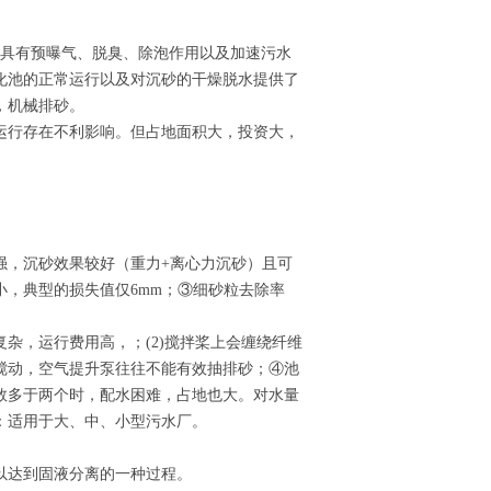
还具有预曝气、脱臭、除泡作用以及加速污水
化池的正常运行以及对沉砂的干燥脱水提供了
，机械排砂。
运行存在不利影响。但占地面积大，投资大，
强，沉砂效果较好（重力+离心力沉砂）且可
，典型的损失值仅6mm；③细砂粒去除率
杂，运行费用高，；(2)搅拌桨上会缠绕纤维
搅动，空气提升泵往往不能有效抽排砂；④池
数多于两个时，配水困难，占地也大。对水量
：适用于大、中、小型污水厂。
以达到固液分离的一种过程。