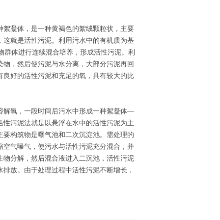
种絮凝体，是一种黄褐色的絮绒颗粒状，主要
，这就是活性污泥。利用污水中的有机质为基
生物群体进行连续混合培养，形成活性污泥。利
染物，然后使污泥与水分离，大部分污泥再回
有良好的活性污泥和充足的氧，具有较大的比
溶解氧，一段时间后污水中形成一种絮凝体—
活性污泥法就是以悬浮在水中的活性污泥为主
主要构筑物是曝气池和二次沉淀池。需处理的
缩空气曝气，使污水与活性污泥充分混合，并
生物分解，然后混合液进入二沉池，活性污泥
水排放。由于处理过程中活性污泥不断增长，