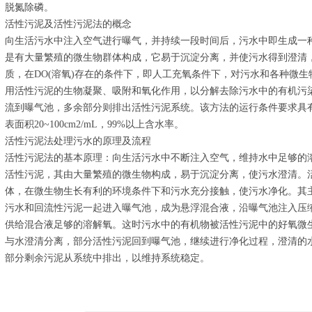
脱氮除磷。
活性污泥及活性污泥法的概念
向生活污水中注入空气进行曝气，并持续一段时间后，污水中即生成一
是有大量繁殖的微生物群体构成，它易于沉淀分离，并使污水得到澄清
质，在DO(溶氧)存在的条件下，即人工充氧条件下，对污水和各种微
用活性污泥的生物凝聚、吸附和氧化作用，以分解去除污水中的有机污
流到曝气池，多余部分则排出活性污泥系统。该方法的运行条件要求具
表面积20~100cm2/mL，99%以上含水率。
活性污泥法处理污水的原理及流程
活性污泥法的基本原理：向生活污水中不断注入空气，维持水中足够的
活性污泥，其由大量繁殖的微生物构成，易于沉淀分离，使污水澄清。
体，在微生物生长有利的环境条件下和污水充分接触，使污水净化。其
污水和回流性污泥一起进入曝气池，成为悬浮混合液，沿曝气池注入压
供给混合液足够的溶解氧。这时污水中的有机物被活性污泥中的好氧微
与水澄清分离，部分活性污泥回到曝气池，继续进行净化过程，澄清的
部分剩余污泥从系统中排出，以维持系统稳定。