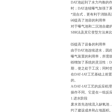
DAT池起到了水力均衡的
时；DAT连续曝气加强了
*混合式，更有利于消除高
⑷提高了池容的利用率
对于曝气池和二沉池合建
SBR法及其它变型方法来
⑸提高了设备的利用率
由于DAT池连续进水，因
曝气装置的利用率，所需
⑹增加了系统的灵活性：DA
期，使之处于工况；同时
在DAT-IAT工艺基础上前
的。
A/DAT-IAT工艺的反
操作不同。它是在一组反
1.进水阶段
废水首先连续流入缺氧池，连
约了建设成本和占地面积。