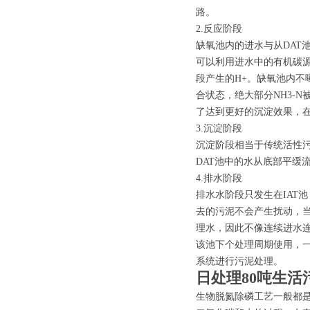
路。
2.反应阶段
缺氧池内的进水与从DAT
可以利用进水中的有机碳
段产生的H+。缺氧池内不
合状态，绝大部分NH3-N
了达到更好的沉淀效果，
3.沉淀阶段
沉淀阶段相当于传统活性污
DAT池中的水从底部平缓
4.排水阶段
排水水阶段只发生在IAT
去的污泥不会产生扰动，当
理水，因此不像连续进水连
该池下个处理周期使用，一
系统进行污泥处理。
日处理80吨生活
生物脱氮除磷工艺一般都