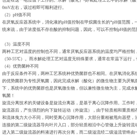
也是在这一电位值下工作的。水解（酸化）-好氧处理工艺中的水解（酸
0mV左右，该过程即可顺利进行。
（2）pH值不同
在厌氧反应器系统中，消化液的pH值控制在甲烷菌生长的*pH值范围，一般
统来说，由于浓度低不存在酸的抑制问题，因此，可以不控制pH值的范围，一
（3）温度不同
两种工艺对温度的控制也不同，通常厌氧反应器系统的温度均严格控制，要
（50-55℃）。而水解处理工艺对温度无特殊要求，通常在常温下运行
（4）优势菌种不同
由于反应条件不同，两种工艺系统种优势菌群也不相同。在厌氧消化系
的优势菌群为专性厌氧菌，因此完成水解（酸化）的微生物主要为厌氧
下，系统中的优势菌群也是厌氧微生物，但以兼性微生物为主，完成水
氧菌！
旋流分离技术的关键设备是旋流分离器，是基于离心沉降作用。工作时
旋流器后，产生强烈的向下旋转运动（外旋流），由于轻质相和重质相
和流体曳力大小不同，同时受离心沉降作用，大部分重相被甩向器壁，
连接的第二级旋流器导向叶片入口，部分轻质相沿中心管做上升旋转流
进入第二级旋流器的料液进行再次分离，而二级溢流经二级溢流管终由