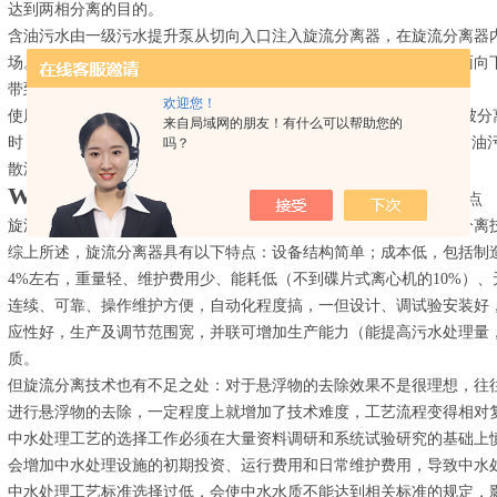
达到两相分离的目的。
含油污水由一级污水提升泵从切向入口注入旋流分离器，在旋流分离器
场。在离心力的作用下，密度大的相——水被甩向四周，并顺着壁面向
带到中间并向上运动，作为溢流排出，就达到了油水分离的目的。
欢迎您！
使用旋流分离器处理含油污水时，当污水中的油滴粒径大于60?m时被分离
来自局域网的朋友！有什么可以帮助您的
时，被分离的可能性则降至50%左右。因此，旋流分离器能够去除含油污
吗？
散油（粒径为10一100?m），进一步的去处污水中的浮油。
WSZ-A-5一体化污水处理设施
旋流分离技术的优缺点
旋流分离技术被认为是一种高效节能型分离技术，旋流分离与沉降分离
综上所述，旋流分离器具有以下特点：设备结构简单；成本低，包括制
4%左右，重量轻、维护费用少、能耗低（不到碟片式离心机的10%）
连续、可靠、操作维护方便，自动化程度搞，一但设计、调试验安装好
应性好，生产及调节范围宽，并联可增加生产能力（能提高污水处理量
质。
但旋流分离技术也有不足之处：对于悬浮物的去除效果不是很理想，往
进行悬浮物的去除，一定程度上就增加了技术难度，工艺流程变得相对
中水处理工艺的选择工作必须在大量资料调研和系统试验研究的基础上
会增加中水处理设施的初期投资、运行费用和日常维护费用，导致中水
中水处理工艺标准选择过低，会使中水水质不能达到相关标准的规定，