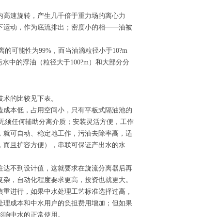
内高速旋转，产生几千倍于重力场的离心力
下运动，作为底流排出；密度小的相——油被
的可能性为99%，而当油滴粒径小于10?m
水中的浮油（粒径大于100?m）和大部分分
技术的比较见下表。
造成本低，占用空间小，只有平板式隔油池的
、无须任何辅助分离介质；安装灵活方便，工作
，就可自动、稳定地工作，污油去除率高，适
，而且扩容方便），串联可保证产出水的水
往达不到设计值，这就要求在旋流分离器后再
复杂，自动化程度要求更高，投资也就更大。
慎重进行，如果中水处理工艺标准选择过高，
处理成本和中水用户的负担费用增加；但如果
影响中水的正常使用。