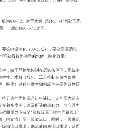
化）段为一典型的兼性过程，只要Eh控制在
为6.8-7.2。对于水解（酸化）-好氧处理系
般pH在6.5-7.5之间。
么中温消化（30-35℃），要么高温消化
，也可获得较为满意的水解（酸化效果）。
统种，由于严格地控制在厌氧条件下，系统中
微生物。水解（酸化）工艺控制在兼性条件
解（酸化）过程的微生物相应也主要为兼性厌
，待分离的两相混合进料液以一定的压力进入
存在着密度差，以及所受的离心力、向心浮力
沿壁面重力下沉至*级旋流器下端的同轴线上
动（内旋流）至一级溢流口；同时，一级底流
一级溢流口排出，底流液由底流口排出，从而