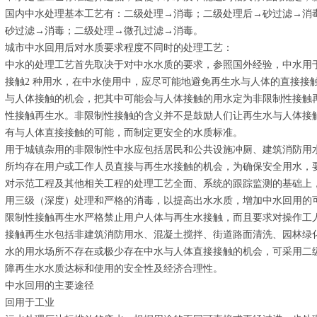
国内中水处理基本工艺有：二级处理→消毒；二级处理后→砂过滤→消
砂过滤→消毒；二级处理→微孔过滤→消毒。
城市中水回用后对水质要求程度不同时的处理工艺：
中水的处理工艺首先取决于对中水水质的要求，参照国外经验，中水用
接触2 种用水，在中水使用中，应尽可能地避免再生水与人体的直接接
与人体接触的机会，把其中可能会与人体接触的用水定为非限制性接触
性接触再生水。非限制性接触的含义并不是鼓励人们让再生水与人体接
有与人体直接接触的可能，而制定更安全的水质标准。
用于城镇杂用的非限制性中水应包括居民和公共设施冲厕、建筑消防用
所均存在用户或工作人员直接与再生水接触的机会，为确保安全用水，
对示范工程及其他相关工程的处理工艺全面、系统的跟踪监测的基础上
用三级（深度）处理和严格的消毒，以提高出水水质，增加中水回用的
限制性接触再生水严格禁止用户人体与再生水接触，而且要求对操作工
接触再生水包括非建筑消防用水、混凝土搅拌、街道路面清洗、园林绿
水的用水场所不存在或极少存在中水与人体直接接触的机会，可采用二
障再生水水质达标和使用的安全性及经济合理性。
中水回用的主要途径
回用于工业