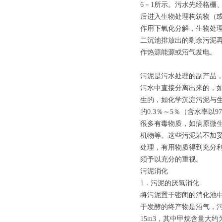
6－1所示。污水先经格栅
后进入生物处理构筑物（
作用下氧化分解，生物处
二沉池排放出的剩余污泥
作热源能源或沼气发电。
污泥是污水处理的副产品
污水中直接分离出来的，
生的，如化学沉淀污泥与
的0.3％～5％（含水率以
很多有毒物质，如病原微
机物等。这些污泥若不加
处理，有用物质得到充分利
须予以充分的重视。
污泥消化
1．污泥的厌氧消化
将污泥置于密闭的消化池
于发酵的终产物是沼气，污
15m3，其中甲烷含量大约