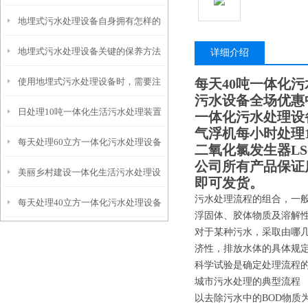
地埋式污水处理设备自身拥有怎样的
安装的呢？
地埋式污水处理设备关键的保养方法
特点呢？
详细介绍
使用地埋式污水处理设备时，需要注
每天40吨一体化
污水设备全场优惠
日处理10吨一体化生活污水处理装置
意以下事项
一体化污水处理设备
气浮机每小时处理1
每天处理60立方一体化污水处理设备
二氧化氯发生器LS-
公司所有产品保证
美丽乡村建设一体化生活污水处理设
即可发货。
污水处理流程的组合，一
每天处理40立方一体化污水处理设备
备
浮固体、胶体物质及溶解
对于某种污水，采取由哪
济性，排放水体的具体规
科学试验是确定处理流程
城市污水处理的典型流程
以去除污水中的BOD物质