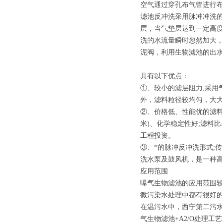
空气通过穿孔布气管进行
滤池反冲洗采用脉冲冲洗
层，当气垫层达到一定高
洗的水流量瞬时忽然加大
泥阀，利用生物滤池的出
具有以下优点：
①、较小的滤层阻力;采
外，滤料粒径较均匀，大
②、价格低、性能优的滤料
米)、化学稳定性好;滤料
工程投资。
③、*的脉冲反冲洗形式;
洗水泵及鼓风机，是一种
应用范围
曝气生物滤池的应用范围
微污染水处理中都有很好
在温污水中，西宁第二污
气生物滤池+A2/O处理工