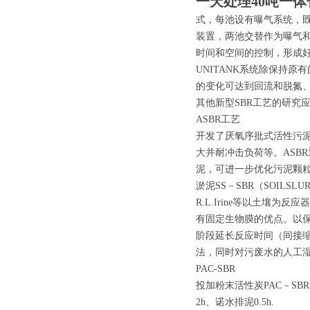
一天处理40吨一
式，每池设有曝气系统，
装置，两池交替作为曝气
时间和空间的控制，形成
UNITANK系统除保持
的变化可达到回流和脱氮
其他新型SBR工艺的研究
ASBR工艺
开发了厌氧序批式活性污泥
大并耐冲击负荷等。ASB
泥，可进一步优化污泥颗
淤泥SS－SBR（SOILSLU
R.L.Irine等以土
有固定生物膜的优点。以保
阶段延长反应时间（间接
法，同时对污废水的人工
PAC-SBR
投加粉末活性炭PAC－SB
2h、诺水排泥0.5h.