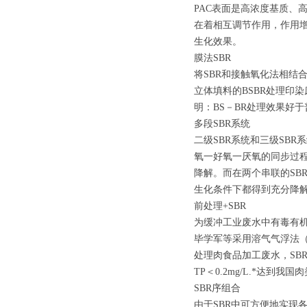
PAC表面是高浓度基质、
在着相互调节作用，作用增
生化效果。
膜法SBR
将SBR和接触氧化法相结合
立体填料的BSBR处理印染
明：BS－BR处理效果好于
多段SBR系统
二级SBR系统和三级SB
氧一好氧一厌氧的同步过
降解。而在两个串联的SB
生化条件下都得到充分降
前处理+SBR
为缓冲工业废水中有毒有机
毕学军等采用溶气气浮法（
处理肉食品加工废水，SBR反应
TP＜0.2mg/L.*达到
SBR序组合
由于SBR中可方便地实现