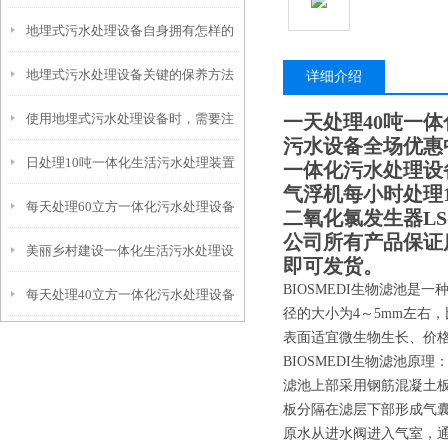
地埋式污水处理设备自身拥有怎样的
安装的呢？
地埋式污水处理设备关键的保养方法
特点呢？
详细介绍
使用地埋式污水处理设备时，需要注
一天处理40吨一
污水设备全场优惠
日处理10吨一体化生活污水处理装置
意以下事项
一体化污水处理设备
气浮机每小时处理1
每天处理60立方一体化污水处理设备
二氧化氯发生器LS-
公司所有产品保证
美丽乡村建设一体化生活污水处理设
即可发货。
BIOSMEDI生物滤池
每天处理40立方一体化污水处理设备
备
径的大小为4～5mm左右
表面适宜微生物生长、价格便
BIOSMEDI生物滤池原理
滤池上部采用钢筋混凝土板
板分隔在滤层下部形成气
原水从进水阀进入气室，