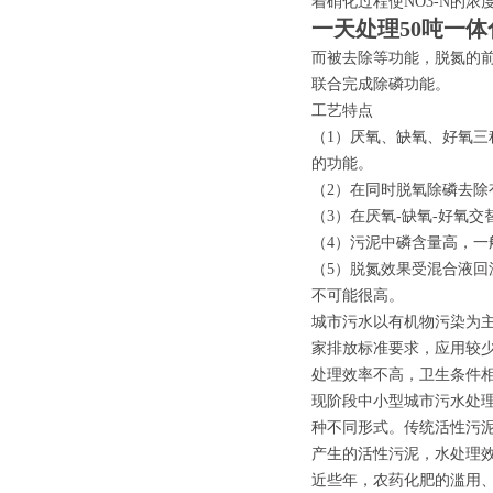
着硝化过程使NO3-N的
一天处理50吨一
而被去除等功能，脱氮的前
联合完成除磷功能。
工艺特点
（1）厌氧、缺氧、好氧
的功能。
（2）在同时脱氧除磷去
（3）在厌氧-缺氧-好氧交
（4）污泥中磷含量高，一般
（5）脱氮效果受混合液回
不可能很高。
城市污水以有机物污染为
家排放标准要求，应用较
处理效率不高，卫生条件
现阶段中小型城市污水处理
种不同形式。传统活性污
产生的活性污泥，水处理
近些年，农药化肥的滥用