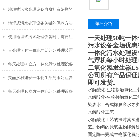
地埋式污水处理设备自身拥有怎样的
安装的呢？
地埋式污水处理设备关键的保养方法
特点呢？
详细介绍
使用地埋式污水处理设备时，需要注
一天处理50吨一
污水设备全场优惠
日处理10吨一体化生活污水处理装置
意以下事项
一体化污水处理设备
气浮机每小时处理1
每天处理60立方一体化污水处理设备
二氧化氯发生器LS-
公司所有产品保证
美丽乡村建设一体化生活污水处理设
即可发货。
水解酸化-生物接触氧化工
每天处理40立方一体化污水处理设备
备
水解酸化-生物接触氧化工
染废水、合成橡胶废水等
水解酸化工艺
水解酸化工艺的探讨其实
艺。物料的厌氧生物降解
固定酶来完成生物催化氧