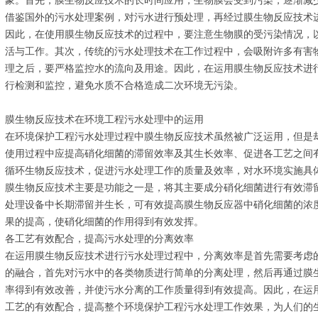
象。首先，膜生物反应技术的长时间应用，生物膜会受到污染，逐渐减
借鉴国外的污水处理案例，对污水进行预处理，再经过膜生物反应技术
因此，在使用膜生物反应技术的过程中，要注意生物膜的受污染情况，
活与工作。其次，传统的污水处理技术在工作过程中，会吸附许多有害
理之后，要严格监控水的流向及用途。因此，在运用膜生物反应技术进
行检测和监控，避免水质不合格造成二次环境无污染。
膜生物反应技术在环境工程污水处理中的运用
在环境保护工程污水处理过程中膜生物反应技术虽然被广泛运用，但是
使用过程中应提高硝化细菌的滞留效率及其生长效率、促进各工艺之间
循环生物反应技术，促进污水处理工作的质量及效率，对水环境实施具
膜生物反应技术主要是功能之一是，将其主要成分硝化细菌进行有效滞
处理设备中长期滞留并生长，可有效提高膜生物反应器中硝化细菌的浓
果的提高，使硝化细菌的作用得到有效发挥。
各工艺有效配合，提高污水处理的分离效率
在运用膜生物反应技术进行污水处理过程中，分离效率是首先需要考虑
的融合，首先对污水中的各类物质进行简单的分离处理，然后再通过膜
率得到有效改善，并使污水分离的工作质量得到有效提高。因此，在运
工艺的有效配合，提高整个环境保护工程污水处理工作效果，为人们的