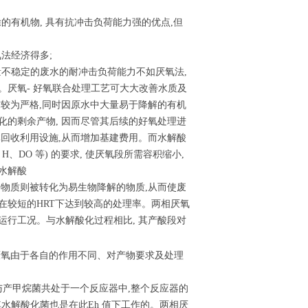
除的有机物, 具有抗冲击负荷能力强的优点,但
氧法经济得多;
量不稳定的废水的耐冲击负荷能力不如厌氧法,
。厌氧- 好氧联合处理工艺可大大改善水质及
求较为严格,同时因原水中大量易于降解的有机
化的剩余产物, 因而尽管其后续的好氧处理进
体回收利用设施,从而增加基建费用。而水解酸
、DO 等) 的要求, 使厌氧段所需容积缩小,
水解酸
子物质则被转化为易生物降解的物质,从而使废
在较短的HRT下达到较高的处理率。两相厌氧
运行工况。与水解酸化过程相比, 其产酸段对
厌氧由于各自的作用不同、对产物要求及处理
物与产甲烷菌共处于一个反应器中,整个反应器的
而其水解酸化菌也是在此Eh 值下工作的。两相厌