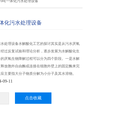
70吨一体化污水处理设备
一体化污水处理设备
污水处理设备水解酸化工艺的探讨其实是从污水厌氧
，经过反复试验和理论分析，逐步发展为水解酸化生
料的厌氧生物降解过程可以分为四个阶段。一是水解
过释放胞外自由酶或连接在细胞外壁上的固定酶来完
反应主要指大分子物质分解为小分子及其水溶物。
09-11
点击收藏