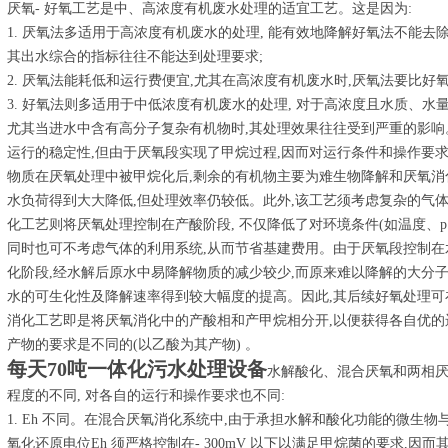
厌氧- 好氧工艺是中、高浓度有机废水处理的适宜工艺。这是因为:
1. 厌氧法多适用于高浓度有机废水的处理, 能有效地降解好氧法不能去
其出水综合的指标往往不能达到处理要求;
2. 厌氧法能耗低和运行费便宜,尤其在高浓度有机废水时,厌氧法要比好
3. 好氧法则多适用于中低浓度有机废水的处理, 对于高浓度且水质、水
尤其当进水中含有高分子复杂有机物时,其处理效果往往受到严重的影响
运行的稳定性,但由于厌氧段实现了甲烷过程,因而对运行条件和操作要
物质在厌氧处理中被甲烷化后,剩余的有机物主要为难生物降解和厌氧消
水负荷得到大大降低,但处理效率仍较低。此外,该工艺须考虑复杂的气
化工艺则将厌氧处理控制在产酸阶段, 不仅降低了对环境条件(如温度、p H
同时也可不考虑气体的利用系统,从而节省基建费用。由于厌氧段控制在
化阶段,经水解后原水中易降解物质的减少较少,而原来难以降解的大分
水的可生化性及降解速率得到较大幅度的提高。因此,其后续好氧处理可
消化工艺即是将厌氧消化中的产酸相和产甲烷相分开,以便获得各自优的
产物的要求是不同的(以乙酸为其产物) 。
每天70吨一体化污水处理设备
水解酸化、混合厌氧和两相
程度的不同, 对各自的运行和操作要求也不同:
1. Eh 不同。在混合厌氧消化系统中,由于承担水解和酸化功能的微生
氧化还原电位Eh 须严格控制在- 300mV 以下以满足甲烷菌的要求,因