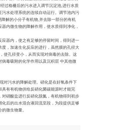
 经过格栅后的污水进入调节沉淀池,进行水质
证污水处理系统的连续自动运行。调节池内污
易降解的小分子有机物,并去除一部分的有机
应器内微生物的降解作用，使水质得到净化，
反应器内，使之有足够的停留时间，得到进一
浓度，加速生化反应的进行，虽然膜的孔径大
层，使孔径变小，从而实现对病毒的去除。这
对病毒吸附的化学作用以及沉积层 中其他微
实现对污水的降解处理。硝化是在好氧条件下
和具有有机物供给反硝化菌碳能源时才能完
，对硝酸盐进行反硝化脱氮，有机物得到初步
硝化后的出水混合液回流至段，为段提供足够
分的微生物量。