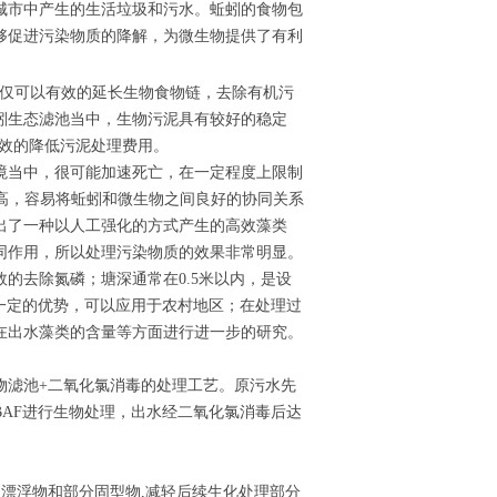
城市中产生的生活垃圾和污水。蚯蚓的食物包
够促进污染物质的降解，为微生物提供了有利
仅可以有效的延长生物食物链，去除有机污
蚓生态滤池当中，生物污泥具有较好的稳定
有效的降低污泥处理费用。
境当中，很可能加速死亡，在一定程度上限制
高，容易将蚯蚓和微生物之间良好的协同关系
出了一种以人工强化的方式产生的高效藻类
同作用，所以处理污染物质的效果非常明显。
的去除氮磷；塘深通常在0.5米以内，是设
一定的优势，可以应用于农村地区；在处理过
在出水藻类的含量等方面进行进一步的研究。
物滤池+二氧化氯消毒的处理工艺。原污水先
AF进行生物处理，出水经二氧化氯消毒后达
的漂浮物和部分固型物,减轻后续生化处理部分