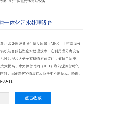
处理70吨一体化污水处理设备
0吨一体化污水处理设备
体化污水处理设备膜生物反应器（MBR）工艺是膜分
术有机结合的新型废水处理技术。它利用膜分离设备
的活性污泥和大分子有机物质截留住，省掉二沉池。
大大提高，水力停留时间（HRT）和污泥停留时间
别控制，而难降解的物质在反应器中不断反应、降解。
09-11
点击收藏