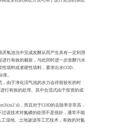
种高度受控的系统方法可用于设计灵活的系统
级厌氧池当中完成发酵从而产生具有一定利用
泥进行有效的截留，与此同时进一步发酵污水
性填料或者硬性填料，要求出水COD、
标准。
式，由于净化沼气池的水力会停留较长的时
污水进行有效的处理。其中合流式由于投资的成
。
3/(m2˙d)，而且对于COD的去除率非常高，
。不过该技术对氮磷的处理不是很好，通常不能
联合人工湿地、土地渗滤等工艺技术，有效的对氮