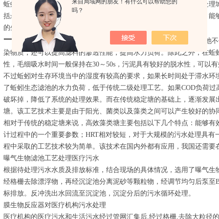
来自局域网的朋友！有什么可以帮助您的
蚯蚓生态滤池这一工艺技术起源于法国和智利，该技术能够很好的处理
吗？
括悬浮物、部分微生物以及生物污泥等，可以排放出小块有机物质，能
的生长条件。
一天处理70吨一体化污水处理设备
所以，蚯蚓生态滤池不
染物质，还可以提高滤料的渗透性能，提高水力负荷。除此之外，在蚯
性，毛细吸水时间一般保持在30～50s，污泥具有较好的脱水性，可以
不过蚯蚓对生存环境当中的湿度有较高的要求，如果长时间处于滞水环
了蚯蚓生态滤池的水力负荷，低于传统二级处理工艺。如果COD负荷过
破坏掉，降低了系统的处理效果。而在传统稳定塘的基础上，逐渐发展
塘。该工艺技术主要是由于阳光、菌类以及藻类之间可以产生较好的协
相对于传统的稳定塘来说，高效藻类塘主要包括以下几个特点：能够有效
计过程中的一个重要参数；HRT相对较短，对于大规模的污水处理具有
程中采取的工艺技术较为简单。该技术在国内外都有应用，我国还需要
曝气生物滤池工艺处理医疗污水
根据待处理污水水质及排放标准，结合现场的具体情况，选用了曝气生
经格栅去除漂浮物，再经沉淀池分离泥砂等颗粒物，经调节均匀后泵至B
标排放。反冲洗出水回流至沉淀池，沉淀分后的污水循环处理。
膜生物反应器对医疗机构污水处理
医疗机构的医疗污水和生活污水经过管网汇集后,经过格栅,去除大粒径