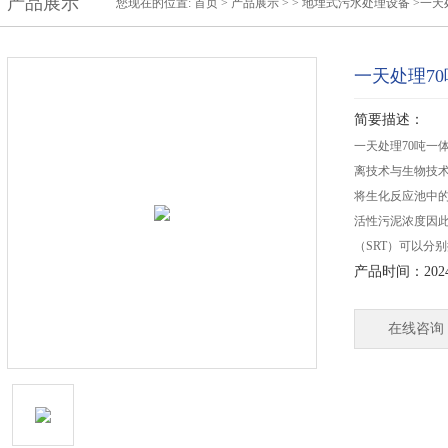
产品展示
您现在的位置:
首页
>
产品展示
> >
地埋式污水处理设备
>一天
一天处理7
简要描述：
一天处理70吨一
离技术与生物技
将生化反应池中
活性污泥浓度因此
（SRT）可以分
产品时间：2024-
在线咨询