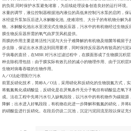
的负荷,同时保护水泵避免堵塞，为后续处理设备创造良好的运行环境。
水量的调节，液位控制器根据池内液位的高低来控制污水泵的启闭，保
水经提升泵加压后进入水解酸化池, ,使难溶性、大分子的有机物分解为
物。水解酸化池出水至浸没式生物反应器，污水中的有机物经过生物反
膜生物反应器所需的氧气由罗茨风机提供。
而膜的作用主要是将活性污泥与大分子难降解的有机物及细菌等截留于
步去除，保证出水水质达到回用要求，同时保持反应器内有较高的污泥
于病毒的直径，在MBR 对污水过滤过程中，在膜面形成了生物膜沉积
种去除机理包括：由于膜实际有效孔径的减小的物理作用、由于沉积层
生物对病毒吞噬的生物作用。
A／O法处理医疗污水
前置反硝化技术，简称A／O法，采用硝化和反硝化的生物脱氮方式，
将氨氮氧化成硝酸盐，反硝化是在厌氧条件无分子氧但有硝酸盐态氧下
成。法在工程中先将污水引入缺氧段段，以污水中的有机物作为碳能源
降解；出水进入好氧段段，有机物在此进一步降解和氨氮的硝化，并将
的硝酸盐进行反硝化。在段后仍设二沉池，沉淀污泥回流至段以保证充