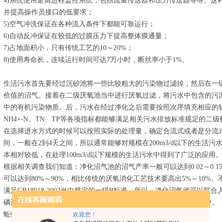
4)系统使用逻辑进程监控系统，包括流量传送器和压力传送器等等。这
并提高操作员接口的低要求；
5)空气冲洗保证在各种流入条件下都能可靠运行；
6)自动反冲保证在较低的过膜压力下提高整体膜通量；
7)占地面积小，只有传统工艺的10～20%；
8)使用寿命长，连续运行时间可达7万小时，断丝率小于1%。
生活污水首先要经过沉砂池将一些比较粗大的污染物过滤掉，然后在一
价值的沼气。接着在二级厌氧池当中进行厌氧过滤，将污水中包含的污
中的有机污染物质。后，污水在经过净化之后需要按照次序填充相应的软
NH4+-N、TN、TP等各项指标都能够满足相关污水排放标准规定的二级
在选择进水方式的时候可以按照实际的处理量，确定合流式或者是分流
间，一般在2到4天之间，所以通常能够对规模在200m3/d以下的生活
本相对较低，在处理100m3/d以下规模的生活污水中得到了广泛的应用
根据相关调查我们知道：净化沼气池的沼气产率一般可以达到0.02～0.15m
可以达到80%～90%，相比传统的厌氧消化工艺技术要高出5%～10%
满足GB18918-2002当中规定的一级B标准。所以，净化沼气池可以
磷进行进一步的处理，后将出水应用到灌溉中或者排入到自然水体中。
蚯蚓生态滤池工艺技术以及高效藻类塘技术
欢迎您！