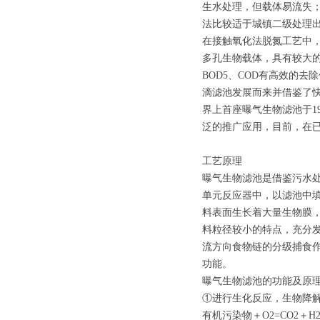
生水处理，但载体易流失
法比较适于城镇二级处理
在接触氧化法脱氮工艺中
多孔生物载体，具有较大的
BOD5、COD有高效的
滴滤池发展而来并借鉴了
界上首座曝气生物滤池于1
泛的推广应用，目前，在已
工艺原理
曝气生物滤池是借鉴污水
单元反应器中，以滤池中
料表面生长着大量生物膜
料粒径较小的特点，充分
流方向食物链的分级捕食
功能。
曝气生物滤池的功能及原
①进行生化反应，生物降解B
有机污染物＋O2=CO2＋H