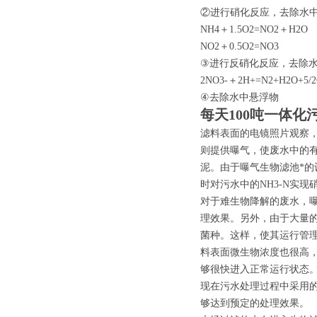
②进行硝化反应，去除水
NH4＋1.5O2=NO2＋H2O
NO2＋0.5O2=NO3
③进行反硝化反应，去除
2NO3-＋2H+=N2+H2O+5/2
④去除水中悬浮物
每天100吨一体化
滤料表面的电镜照片观察
则提供曝气，使废水中的
泥。由于曝气生物滤池*的
时对污水中的NH3-N实现
对于难生物降解的废水，
理效果。另外，由于大量
菌种。这样，使其运行管
料表面微生物浓度也很高
够很快进入正常运行状态
现在污水处理过程中采用的
够达到预定的处理效果。