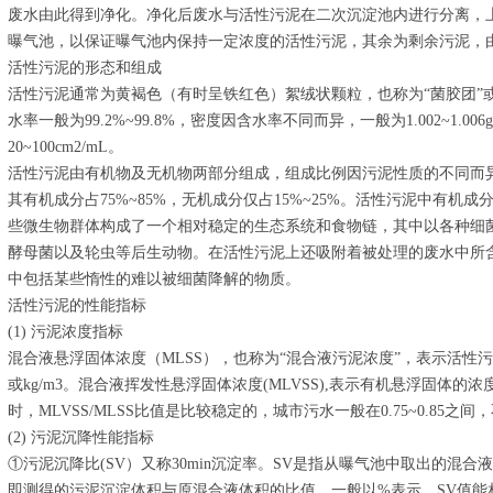
废水由此得到净化。净化后废水与活性污泥在二次沉淀池内进行分离，
曝气池，以保证曝气池内保持一定浓度的活性污泥，其余为剩余污泥，
活性污泥的形态和组成
活性污泥通常为黄褐色（有时呈铁红色）絮绒状颗粒，也称为“菌胶团”或“生
水率一般为99.2%~99.8%，密度因含水率不同而异，一般为1.002~1.
20~100cm2/mL。
活性污泥由有机物及无机物两部分组成，组成比例因污泥性质的不同而
其有机成分占75%~85%，无机成分仅占15%~25%。活性污泥中有
些微生物群体构成了一个相对稳定的生态系统和食物链，其中以各种细
酵母菌以及轮虫等后生动物。在活性污泥上还吸附着被处理的废水中所
中包括某些惰性的难以被细菌降解的物质。
活性污泥的性能指标
(1) 污泥浓度指标
混合液悬浮固体浓度（MLSS），也称为“混合液污泥浓度”，表示活性污
或kg/m3。混合液挥发性悬浮固体浓度(MLVSS),表示有机悬浮固体的浓度
时，MLVSS/MLSS比值是比较稳定的，城市污水一般在0.75~0.85之间
(2) 污泥沉降性能指标
①污泥沉降比(SV）又称30min沉淀率。SV是指从曝气池中取出的混合液在
即测得的污泥沉淀体积与原混合液体积的比值，一般以%表示。SV值能