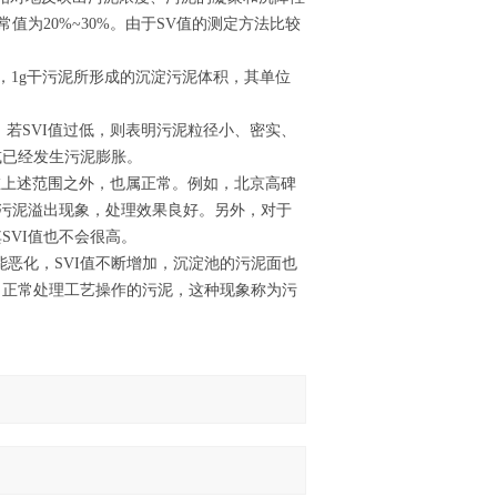
为20%~30%。由于SV值的测定方法比较
后，1g干污泥所形成的沉淀污泥体积，其单位
：若SVI值过低，则表明污泥粒径小、密实、
或已经发生污泥膨胀。
I值在上述范围之外，也属正常。例如，北京高碑
，也无污泥溢出现象，处理效果良好。另外，对于
SVI值也不会很高。
恶化，SVI值不断增加，沉淀池的污泥面也
了正常处理工艺操作的污泥，这种现象称为污