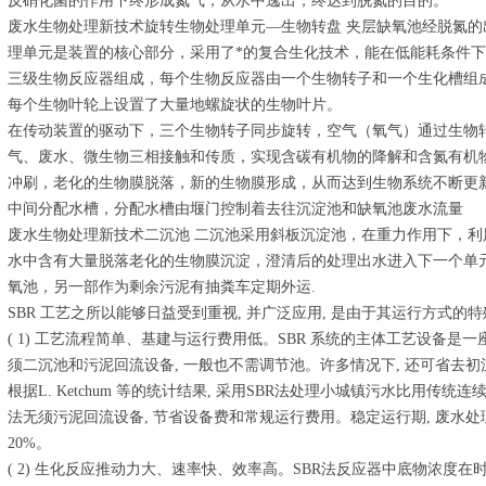
反硝化菌的作用下终形成氮气，从水中逸出，终达到脱氮的目的。
废水生物处理新技术旋转生物处理单元—生物转盘 夹层缺氧池经脱氮
理单元是装置的核心部分，采用了*的复合生化技术，能在低能耗条件
三级生物反应器组成，每个生物反应器由一个生物转子和一个生化槽组
每个生物叶轮上设置了大量地螺旋状的生物叶片。
在传动装置的驱动下，三个生物转子同步旋转，空气（氧气）通过生物
气、废水、微生物三相接触和传质，实现含碳有机物的降解和含氮有机
冲刷，老化的生物膜脱落，新的生物膜形成，从而达到生物系统不断更
中间分配水槽，分配水槽由堰门控制着去往沉淀池和缺氧池废水流量
废水生物处理新技术二沉池 二沉池采用斜板沉淀池，在重力作用下，
水中含有大量脱落老化的生物膜沉淀，澄清后的处理出水进入下一个单
氧池，另一部作为剩余污泥有抽粪车定期外运.
SBR 工艺之所以能够日益受到重视, 并广泛应用, 是由于其运行方式的
( 1) 工艺流程简单、基建与运行费用低。SBR 系统的主体工艺设备是一
须二沉池和污泥回流设备, 一般也不需调节池。许多情况下, 还可省去初
根据L. Ketchum 等的统计结果, 采用SBR法处理小城镇污水比用传统
法无须污泥回流设备, 节省设备费和常规运行费用。稳定运行期, 废水处理费
20%。
( 2) 生化反应推动力大、速率快、效率高。SBR法反应器中底物浓度在