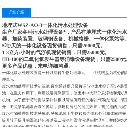
详细介绍
地埋式WSZ-AO-3一体化污水处理设备
生产厂家各种污水处理设备*，产品有地埋式一体化污
器、加药装置、玻璃钢设备、机械格栅、一体化泵站等
5吨/天的一体化设备现货销售，只需20000元。
1-3立方/小时的气浮机现货销售，只需25000元。
HB-100的二氧化氯发生器等消毒设备现货，只需2500元
更多产品优惠，来电详细沟通。
一体化废水处理装置是一种以旋转生物处理单元——生物转盘为核心的
理单元：
废水生物处理新技术初沉池 废水通过提升泵将调节池废水提升至SW装
池，在重力作用下，利用浅层沉降原理，使废水中大部分悬浮物和无机
机物。为了便于随时提取某块斜板以清理所附载的难以滑落的污泥，装
开，避免缺氧池混合液的搅动，影响初沉池的沉淀效果，初沉池的污泥
废水生物处理新技术缺氧池 缺氧池位于生物转盘壳体和外部箱体间的
提升转子提升的回流硝化液以及二沉池的回流污泥在此混合，并经潜水