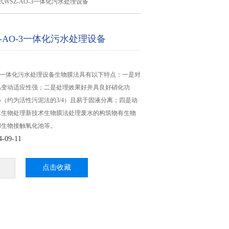
式WSZ-AO-3一体化污水处理设备
-AO-3一体化污水处理设备
O-3一体化污水处理设备生物膜法具有以下特点：一是对
温变动适应性强；二是处理效果好并具良好硝化功
（约为活性污泥法的3/4）且易于固液分离；四是动
水生物处理新技术生物膜法处理废水的构筑物有生物
和生物接触氧化池等。
09-11
点击收藏