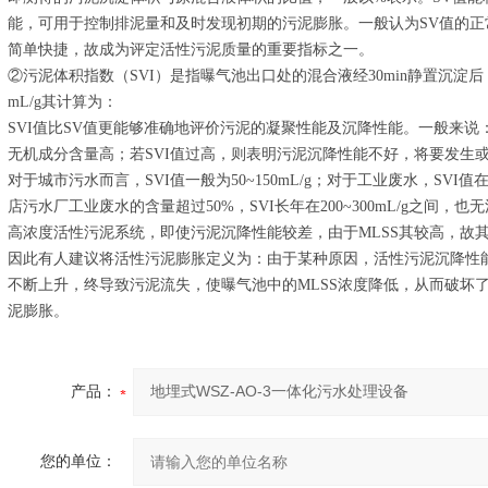
能，可用于控制排泥量和及时发现初期的污泥膨胀。一般认为SV值的正常值
简单快捷，故成为评定活性污泥质量的重要指标之一。
②污泥体积指数（SVI）是指曝气池出口处的混合液经30min静置沉淀
mL/g其计算为：
SVI值比SV值更能够准确地评价污泥的凝聚性能及沉降性能。一般来说
无机成分含量高；若SVI值过高，则表明污泥沉降性能不好，将要发生
对于城市污水而言，SVI值一般为50~150mL/g；对于工业废水，SV
店污水厂工业废水的含量超过50%，SVI长年在200~300mL/g之间
高浓度活性污泥系统，即使污泥沉降性能较差，由于MLSS其较高，故其
因此有人建议将活性污泥膨胀定义为：由于某种原因，活性污泥沉降性能
不断上升，终导致污泥流失，使曝气池中的MLSS浓度降低，从而破坏
泥膨胀。
产品：
您的单位：