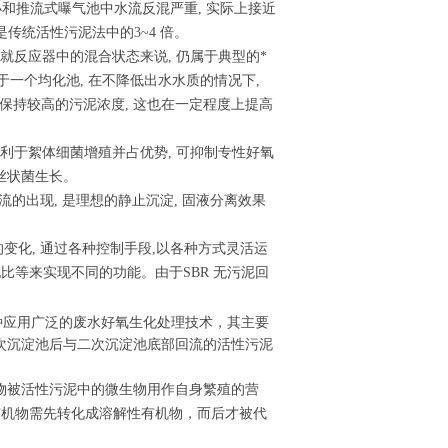
小和推流式曝气池中水流反混严重, 实际上接近
量是传统活性污泥法中的3~4 倍。
 但就反应器中的混合状态来说, 仍属于典型的*
于一个均化池, 在不降低出水水质的情况下,
内保持较高的污泥浓度, 这也在一定程度上提高
 有利于絮体细菌增殖并占优势, 可抑制专性好氧
制丝状菌生长。
流的出现, 是理想的静止沉淀, 固液分离效果
量的变化, 通过各种控制手段,以各种方式灵活运
比等来实现不同的功能。由于SBR 无污泥回
种应用广泛的废水好氧生化处理技术，其主要
次沉淀池后与二次沉淀池底部回流的活性污泥
。
物被活性污泥中的微生物用作自身繁殖的营
有机物需先转化成溶解性有机物，而后才被代