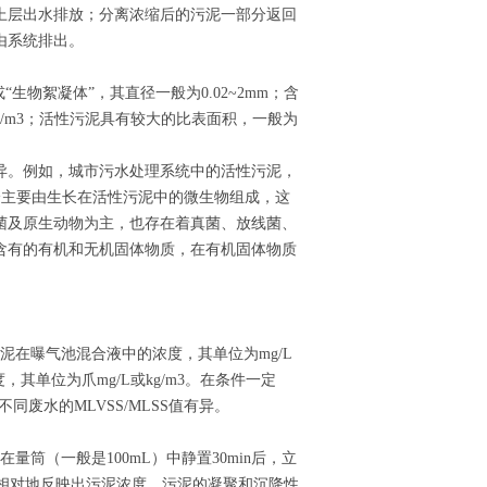
上层出水排放；分离浓缩后的污泥一部分返回
由系统排出。
物絮凝体”，其直径一般为0.02~2mm；含
006g/m3；活性污泥具有较大的比表面积，一般为
异。例如，城市污水处理系统中的活性污泥，
机成分主要由生长在活性污泥中的微生物组成，这
菌及原生动物为主，也存在着真菌、放线菌、
含有的有机和无机固体物质，在有机固体物质
泥在曝气池混合液中的浓度，其单位为mg/L
，其单位为爪mg/L或kg/m3。在条件一定
，不同废水的MLVSS/MLSS值有异。
量筒（一般是100mL）中静置30min后，立
相对地反映出污泥浓度、污泥的凝聚和沉降性