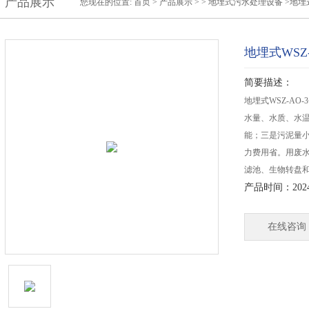
产品展示
您现在的位置:
首页
>
产品展示
> >
地埋式污水处理设备
>地埋
地埋式WSZ
简要描述：
地埋式WSZ-A
水量、水质、水
能；三是污泥量小
力费用省。用废
滤池、生物转盘
产品时间：2024-
在线咨询