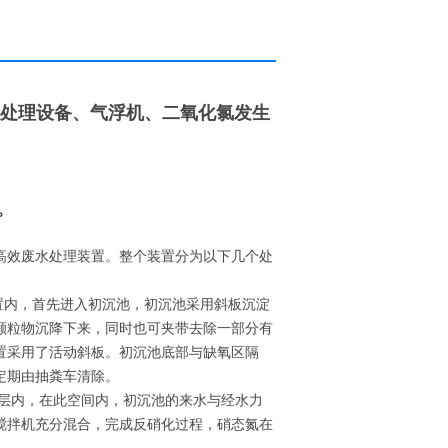
水处理设备、气浮机、二氧化氯发生
。
。
高效废水处理装置。整个装置分为以下几个处
置内，首先进入初沉池，初沉池采用斜板沉淀
颗粒物沉降下来，同时也可夹带去除一部分有
置采用了活动斜板。初沉池底部与缺氧区隔
定期由抽粪车清除。
夹层内，在此空间内，初沉池的来水与经水力
搅拌机充分混合，完成反硝化过程，硝态氮在