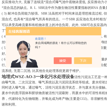
反应推动力大, 克服了连续流*混合式曝气池中底物浓度低, 反应推动力
*混合流态的缺点。R. L. SBR法中作为微生物活性重要指标的RNA 含
( 3) 耐冲击负荷能力较强。SBR 法虽然对于时间来说是理想推流过程,
混合式, 也具有*混合曝气所具有的优点。一个SBR 反应池在充水时相当
可以承受高峰流量和有机物浓度上的冲击负荷。此外, SBR可在反应器
了它的耐冲击负荷能力。
( 4) 有效防止污泥膨胀。SBR具有选择器效应,反应初期底物浓度较高,
欢迎您！
丝状菌的过分增殖。此外,SBR 法中好氧、缺氧状态交替进行, 也可抑
来自局域网的朋友！有什么可以帮助您的
吗？
( 5) 沉淀效果好。沉淀过程中没有进出水水流的干扰, 可避免短流和异重
好, 具有污泥浓度高、沉淀时间短、出水悬浮物浓度低等优点。
( 6) 操作灵活, 易维护。SBR法不仅工艺流程简单, 而且根据水质、水
行, 如改变进水方式、调整运行顺序、改变曝气强度及周期内各阶段分配
流系统, 无需二沉池, 比其他生化处理系统更易于维护。
地埋式WSZ-AO-3一体化污水处理设备
活性污泥法工艺是一
由曝气池、二次沉淀池、曝气系统以及污泥回流系统等组成。废水经初
同时进入曝气池，通过曝气，活性污泥呈悬浮状态，并与废水充分接触
废水中的悬浮固体和胶状物质被活性污泥吸附，而废水中的可溶性有机
养，代谢转化为生物细胞，并氧化成为终产物(主要是CO2)。非溶解性
谢和利用。