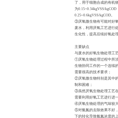
了，用于细胞合成的有机
为0.15~0.34kgVSS/
0.25~0.6kgVSS/kgCOD。
③厌氧微生物有可能对好
废水，利用厌氧工艺进行
生化性，提高后续好氧处
主要缺点
与废水的好氧生物处理工
①厌氧生物处理过程中所
生物协同工作的一个连续
需要很高的技术要求；
②厌氧微生物特别是其中
制和困难；
③虽然厌氧生物处理工艺
需要利用好氧工艺进行进
④厌氧生物处理的气味较
⑤对氨氮的去除效果不好
下的转化导致氨氮浓度的