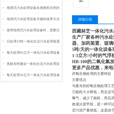
地埋式污水处理设备自身拥有怎样的
安装的呢？
地埋式污水处理设备关键的保养方法
特点呢？
详细介绍
使用地埋式污水处理设备时，需要注
西藏林芝一体化污水
生产厂家各种污水处
日处理10吨一体化生活污水处理装置
意以下事项
器、加药装置、玻璃
5吨/天的一体化设备
每天处理60立方一体化污水处理设备
1-3立方/小时的气浮
HB-100的二氧化
美丽乡村建设一体化生活污水处理设
更多产品优惠，来电
厌氧生物处理的主要特征
每天处理40立方一体化污水处理设备
备
主要优点
与废水的好氧生物处理工
①能耗大大降低，而且还
曝气，减少了能耗，而且
效成分是甲烷，是一种可
②污泥产量很低；这是由