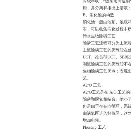
两级串联，*级采用高速
用，并分离和排出上清液；二者
B、消化池的构造
消化池一般由池顶、池底
罩，可以收集消化过程中
污水生物除磷工艺
除磷工艺流程可分为主流
主流除磷工艺的厌氧段在处理污水
UCT、改良型UCT、SB
测流除磷工艺的厌氧段不在水
生物除磷工艺优点：表现
艺。
A2/O 工艺
A2/O工艺是在 A/O
除磷和脱氮相结合。缩小
但是由于存在内循环，系
由缺氧区进入好氧区，这
增加电耗。
Phostrip 工艺