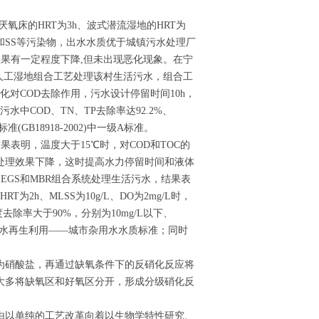
氧床的HRT为3h、波式潜流湿地的HRT为
TP和SS等污染物，出水水质优于城镇污水处理厂
处理效果有一定程度下降,但未出现恶化现象。在宁
流人工湿地组合工艺处理该村生活污水，组合工
对COD去除作用，污水设计停留时间10h，
中COD、TN、TP去除率达92.2%、
GB18918-2002)中一级A标准。
表明，温度大于15℃时，对COD和TOC的
水的处理效果下降，这时提高水力停留时间和液体
EGS和MBR组合系统处理生活污水，结果表
RT为2h、MLSS为10g/L、DO为2mg/L时，
去除率大于90%，分别为10mg/L以下、
市污水再生利用——城市杂用水水质标准；同时
为硝酸盐，再通过缺氧条件下的反硝化反应将
大多将缺氧区和好氧区分开，形成分级硝化反
由以单纯的工艺改革向着以生物学特性研究、