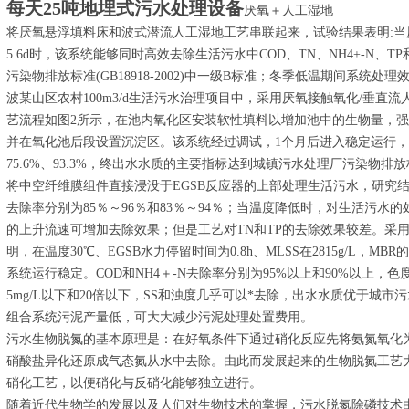
每天25吨地埋式污水处理设备
厌氧＋人工湿地
将厌氧悬浮填料床和波式潜流人工湿地工艺串联起来，试验结果表明:当厌
5.6d时，该系统能够同时高效去除生活污水中COD、TN、NH4+-N、
污染物排放标准(GB18918-2002)中一级B标准；冬季低温期间系统
波某山区农村100m3/d生活污水治理项目中，采用厌氧接触氧化/垂直
艺流程如图2所示，在池内氧化区安装软性填料以增加池中的生物量，强化
并在氧化池后段设置沉淀区。该系统经过调试，1个月后进入稳定运行，污水
75.6%、93.3%，终出水水质的主要指标达到城镇污水处理厂污染物排放标准(
将中空纤维膜组件直接浸没于EGSB反应器的上部处理生活污水，研究结果
去除率分别为85％～96％和83％～94％；当温度降低时，对生活污
的上升流速可增加去除效果；但是工艺对TN和TP的去除效果较差。采用
明，在温度30℃、EGSB水力停留时间为0.8h、MLSS在2815g/L，MBR的H
系统运行稳定。COD和NH4＋-N去除率分别为95%以上和90%以上，色度
5mg/L以下和20倍以下，SS和浊度几乎可以*去除，出水水质优于城
组合系统污泥产量低，可大大减少污泥处理处置费用。
污水生物脱氮的基本原理是：在好氧条件下通过硝化反应先将氨氮氧化
硝酸盐异化还原成气态氮从水中去除。由此而发展起来的生物脱氮工艺
硝化工艺，以便硝化与反硝化能够独立进行。
随着近代生物学的发展以及人们对生物技术的掌握，污水脱氮除磷技术