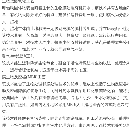
生物接触氧化工艺
即借助固体物表面附着生长的生物膜处理有机污水，该技术具有占地面
单、有机物去除效果好的特点，建设和运行费用一般，使用模式为分散
人工湿地
人工湿地主体由土壤和按一定级别充填的填料等组成，并在床表面种植
该技术具有工艺简单、缓冲容量大、投资省、能耗低，建设运行费用低
稳定且良好，对技术人才少、投资少的农村较适用，缺点是处理效率较
果不稳定，如若运行不当，就会导致臭气污染。
曝气生物滤池工艺
该技术能过滤和降解生物氧化，融合了活性污泥法与生物膜法，处理负
广，运行管理较复杂，适应于出水要求高的地区。
膜生物反应器(MBR)工艺
该技术融合了生物处理和膜处理技术的优点，组成上包括了生物反应器
助反应器降解好氧微生物，同时对污水氨氮采用硝化细菌转化的，能将
分离固液，该工艺具有操作管理简单、占地面积少、出水水质稳定、抗
用具有广泛性。如国内太湖地区采用MBR/人工湿地组合的方式处理农
益。
该技术能降解有机污染物，除此还能除磷脱氮。但工艺流程较长，处理
理，不符合农村因地制宜的污水处理方针。由此可见，该技术能够将活