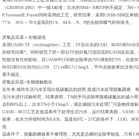
采用UASB-SBR工艺处理城市生活污水，SBR后出水的COD、SS和
（GB18918-2002）中一级A标准；出水的NH4+-N和TP的不稳定，为0～6和0.
P.TorresandE.Foresti同样采用此工艺，研究结果：采用UASB-SBR
77％、39％～78％提高到91％、84％，N、P的去除和曝气时间有关。
厌氧反应器＋生物滤池
采用UASB+TF（tricklingfilter）工艺，TF后出水的COD、BOD5和SS分别
的研究结果*。同时研究了把一部分TF的好氧污泥回流到UASB反应器
性能没有任何影响，且UASB中COD的去除率由70%增加到75%，但是B
BOD5和SS分别为82±539、27±14和17±13mg/L，平均去除效
果不稳定。
厌氧反应器+生物接触氧化
近年来,城市生活污水呈现出低碳氮比的趋势,造成污水处理脱氮困难。有
活污水进行试验研究，结果表明，TN的平均去除率随着碳氮比的减小而迅
达到80%以上，出水TN小于15mg/L，满足城镇污水处理厂污染物排放标准(G
UASB－BCO工艺在低温条件下处理生活污水，运行结果表面，UASB
效果，在水力停留时间为6.83h、温度在8℃～25℃的条件下，COD、B
低
温条件下，脱氮除磷效果不够理想，尤其是总磷的去除率较低，只有3.00%