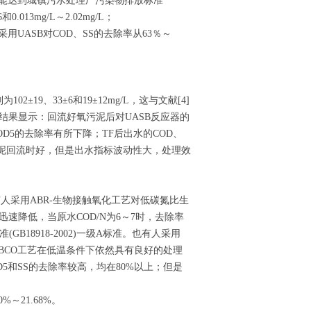
TN均能达到城镇污水处理厂污染物排放标准
013mg/L～2.02mg/L；
比单独采用UASB对COD、SS的去除率从63％～
为102±19、33±6和19±12mg/L，这与文献[4]
。结果显示：回流好氧污泥后对UASB反应器的
OD5的去除率有所下降；TF后出水的COD、
果比没有污泥回流时好，但是出水指标波动性大，处理效
人采用ABR-生物接触氧化工艺对低碳氮比生
速降低，当原水COD/N为6～7时，去除率
B18918-2002)一级A标准。也有人采用
－BCO工艺在低温条件下依然具有良好的处理
OD5和SS的去除率较高，均在80%以上；但是
～21.68%。