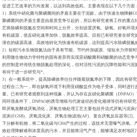
促进工艺改革的方向发展，以达到高效低耗。主要表现在以下几个方面
1）系统中硝化菌与聚磷菌间的矛盾主要在于泥龄。由于快速生物降解C
聚磷菌间的矛盾主要是由基质竞争引起的，所以有研究者将工作的重点
艺将除磷和脱氮在空间和时间上分开，分别设置厌氧、缺氧、好氧环境
有机碳源，使反硝化速率加快，脱氮效率提高。目前已有研究者在研究
潜在的碳源高速、高效地转化为快速有机碳源，达到提高污水除磷脱
2）短程污水生物脱氮法由于具有节能、节约外加碳源、缩短水力停留
利用微生物动力学特性的固有差异而实现亚硝酸菌和硝酸菌的动态竞争
的控制是对传统生物脱氮处理的深化，但对活性污泥的沉降性能和污泥
有待于进一步研究与*。
3）在一般系统中，提高除磷效率往往伴随着脱氮率的下降，因此有研
过程合二为一，即在缺氧环境下利用亚硝酸盐作为电子受体，同时进行
量。已有研究者观察到这种现象，并认为存在反硝化聚磷菌（DNPAO
同环境条件下，DNPAO的诱导增殖与代谢途径的变化规律等仍有待研究
即厌氧发酵或厌氧消化，厌氧生物处理工艺主要包括升流式厌氧污泥床(UA
泥床(EGSB)、厌氧流化床、厌氧生物滤池(AF)、复合厌氧反应器等[
下分解有机物，将二氧化碳与CH4产生的过程，该技术无需曝气供氧、
效处理降解难和浓度高的污水，并且能将沼气产生，能够满足农村地区