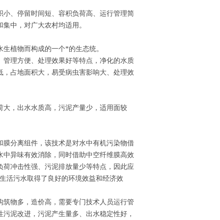
积小、停留时间短、容积负荷高、运行管理简
和集中，对广大农村均适用。
水生植物而构成的一个*的生态统
。
、管理方便、处理效果好等特点，净化的水质
低，占地面积大，易受病虫害影响大、处理效
荷大，出水水质高，污泥产量少，适用面较
和膜分离组件，该技术是对水中有机污染物借
水中异味有效消除，同时借助中空纤维膜高效
负荷冲击性强、污泥排放量少等特点，因此应
村生活污水取得了良好的环境效益和经济效
构筑物多，造价高，需要专门技术人员运行管
性污泥改进，污泥产生量多、出水稳定性好，