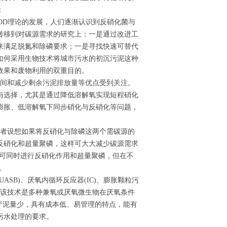
：
OD理论的发展，人们逐渐认识到反硝化菌与
转移到对碳源需求的研究上：一是通过改进工
来满足脱氮和除磷要求；一是寻找快速可替代
如何采用生物技术将城市污水的初沉污泥这种
氮效果和废物利用的双重目的。
时间和减少剩余污泥排放量等优点受到关注。
与选择，尤其是通过降低溶解氧实现短程硝化
膨胀、低溶解氧下同步硝化与反硝化等问题，
究者设想如果将反硝化与除磷这两个需碳源的
反硝化和超量聚磷，这样可大大减少碳源需求
）可同时进行反硝化作用和超量聚磷，但在不
。
SB)、厌氧内循环反应器(IC)、膨胀颗粒污
2]。该技术是多种兼氧或厌氧微生物在厌氧条件
产泥量少，具有成本低、易管理的特点，能有
污水处理的要求。