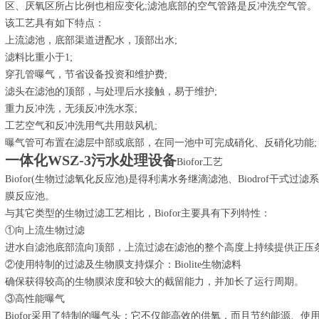
区、厌氧区所占比例也相应变化;滤池底部的空气管路是反冲洗空气管。
该工艺具有如下特点：
上流滤池，底部渠道进配水，顶部出水;
滤料比重小于1;
穿孔管曝气，节省设备投资和维护费;
滤头在滤池的顶部，与处理后水接触，易于维护;
重力反冲洗，无须反冲洗水泵;
工艺空气和反冲洗用气共用鼓风机;
曝气管可布置在滤层中部或底部，在同一池中可完成硝化、反硝化功能;
一体化WSZ-3污水处理设备
Biofor工艺
Biofor(生物过滤氧化反应池)是得利满水务继滴滤池、Biodrof干
膜反应池。
与其它类型的生物过滤工艺相比，Biofor主要具有下列特性：
①向上流生物过滤
进水自滤池底部流向顶部，上流过滤在滤池的整个高度上持续提供正压
②使用特制的过滤及生物膜支持煤介：Biolite生物滤料
确保获得较高的生物膜浓度和较大的截留能力，并加长了运行周期。
③高性能曝气
Biofor采用了特制的曝气头：它不仅能高效的供氧，而且节约能源、