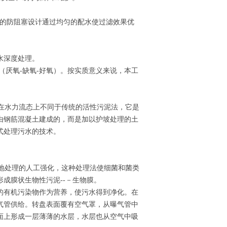
该滤头的防阻塞设计通过均匀的配水使过滤效果优
水深度处理。
字母的简称（厌氧-缺氧-好氧）。按实质意义来说，本工
在水力流态上不同于传统的活性污泥法，它是
由钢筋混凝土建成的，而是加以护坡处理的土
式处理污水的技术。
地处理的人工强化，这种处理法使细菌和菌类
成膜状生物性污泥--－生物膜。
的有机污染物作为营养，使污水得到净化。在
气管供给。转盘表面覆有空气罩，从曝气管中
面上形成一层薄薄的水层，水层也从空气中吸