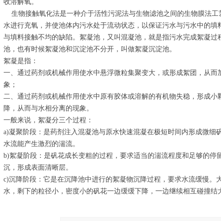
收溶解氧。
生物接触氧化法是一种介于活性污泥法与生物滤池之间的生物膜法工
水进行充氧，并使池体内污水处于流动状态，以保证污水与污水中的填
与填料接触不均的缺陷。絮凝池，又叫混凝池，就是指污水完成絮凝过
池，也有时候絮凝池和沉淀池不分开，叫做絮凝沉淀池。
絮凝是指：
一、通过药剂或机械作用使水中悬浮微粒集聚变大，或形成絮团，从而
象；
二、通过药剂或机械作用使水中原有胶体或溶解的有机物失稳，形成小颗
降，从而与水相分离的现象。
一般来说，絮凝分三个过程：
a)凝聚阶段：是药剂注入混凝池与原水快速混凝在极短时间内形成微细
水流能产生激烈的湍流。
b)絮凝阶段：是矾花成长变粗的过程，要求适当的湍流程度和足够的停
沉，形成表面清晰层。
c)沉降阶段：它是在沉降池中进行的絮凝物沉降过程，要求水流缓慢。
水，剩下的粒径小，密度小的矾花一边缓缓下降，一边继续相互碰撞结