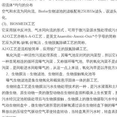
④流体*均匀的分布
空气和水流为同向流。Biofor生物滤池的滤板配有25UB33e滤头，
化。
(3)、BIOSMEDI工艺
它采用脉冲反冲洗、气水同向流的形式，可用于微污染源水预处理或污
A2/O工艺亦称A-A-O工艺，是英文Anaerobic-Anoxic-Oxic*个
艺应为厌氧-缺氧-好氧法，生物脱氮除磷工艺的简称。
A2/O工艺是流程较简单，应用较广泛的脱氮除磷工艺。
氧化沟是一种活性污泥处理系统，其曝气池呈封闭的沟渠型，所以它
一种首尾相连的循环流曝气沟渠，又称循环曝气池。早的氧化沟渠不是
沟渠，是间歇进水间歇曝气的，从这一点上来说，氧化沟早是以序批方
2、生物膜法：生物滤池、生物转盘、生物接触氧化池等
曝气生物滤池是集生物氧化和截留悬浮固体一体的新工艺。
生物转盘工艺是生物膜法污水生物处理技术的一种，是污水灌溉和土
的微生物、原生动物一类的微型动物在生物转盘填料载体上生长繁育，形
污水经沉淀池初级处理后与生物膜接触，生物膜上的微生物摄取污水中
气动生物转盘中，微生物代谢所需的溶解氧通过设在生物转盘下侧的曝
释放出的压缩空气驱动空气罩使转盘转动，当转盘离开污水时，转盘表