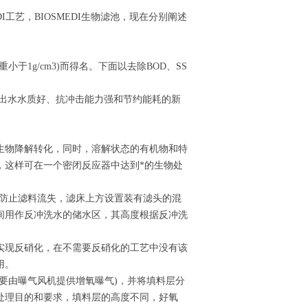
MEDI工艺，BIOSMEDI生物滤池，现在分别阐述
小于1g/cm3)而得名。下面以去除BOD、SS
、出水水质好、抗冲击能力强和节约能耗的新
生物降解转化，同时，溶解状态的有机物和特
，这样可在一个密闭反应器中达到*的生物处
，为防止滤料流失，滤床上方设置装有滤头的混
间用作反冲洗水的储水区，其高度根据反冲洗
实现反硝化，在不需要反硝化的工艺中没有该
用。
要由曝气风机提供增氧曝气)，并将填料层分
处理目的和要求，填料层的高度不同，好氧