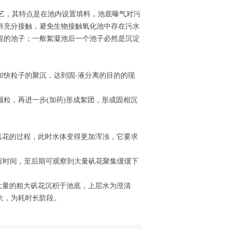
艺，其特点是在池内设置填料，池底曝气对污
料充分接触，避免生物接触氧化池中存在污水
程的池子；一般絮凝池后一个池子必然是沉淀
加快粒子的聚沉，达到固-液分离的目的的现
粒，再进一步(加药)形成絮团，形成固相沉
矾花的过程，此时水体变得更加浑浊，它要求
留时间，至后期可观察到大量矾花聚集缓缓下
大量的粗大矾花沉积于池底，上层水为澄清
大，为耗时长阶段。