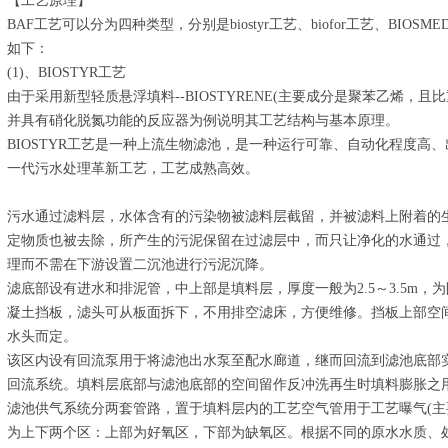
【工艺原理】
BAF工艺可以分为四种类型，分别是biostyr工艺、biofor工艺、BIOS
如下：
(1)、BIOSTYR工艺
由于采用新型轻质悬浮填料--BIOSTYRENE(主要成分是聚苯乙烯，且比重
并具有硝化脱氮功能的反应器为例说明其工艺结构与基本原理。
BIOSTYR工艺是一种上流生物滤池，是一种运行可靠、自动化程度高
一代污水处理革新工艺，工艺成熟高效。
污水通过滤料层，水体含有的污染物被滤料层截留，并被滤料上附着的
定物质也被去除，所产生的污泥保留在过滤层中，而只让净化的水通过
理而不需在下游设置二沉池进行污泥沉降。
滤底部设有进水和排泥管，中上部是填料层，厚度一般为2.5～3.5m
凝土挡板，滤头可从板面拆下，不用排空滤床，方便维修。挡板上部空
水头而定。
该区内设有回流泵用于将滤池出水泵至配水廊道，继而回流到滤池底部
回流系统。填料层底部与滤池底部的空间留作反冲洗再生时填料膨胀之
滤池供气系统分两套管路，置于填料层内的工艺空气管用于工艺曝气(主
为上下两个区：上部为好氧区，下部为缺氧区。根据不同的原水水质、