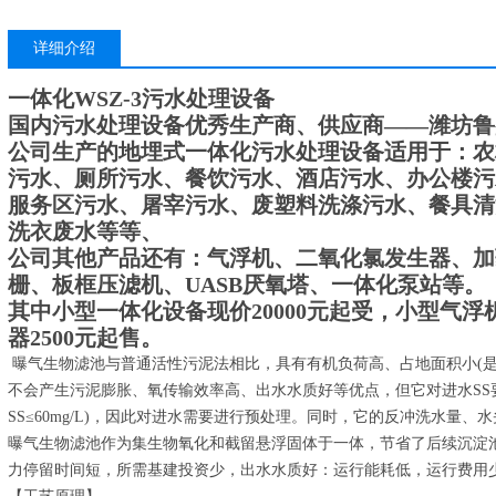
详细介绍
一体化WSZ-3污水处理设备
国内污水处理设备优秀生产商、供应商——潍坊鲁
公司生产的地埋式一体化污水处理设备适用于：农
污水、厕所污水、餐饮污水、酒店污水、办公楼污
服务区污水、屠宰污水、废塑料洗涤污水、餐具清
洗衣废水等等、
公司其他产品还有：气浮机、二氧化氯发生器、加
栅、板框压滤机、UASB厌氧塔、一体化泵站等。
其中小型一体化设备现价20000元起受，小型气浮机
器2500元起售。
曝气生物滤池与普通活性污泥法相比，具有有机负荷高、占地面积小(是普通
不会产生污泥膨胀、氧传输效率高、出水水质好等优点，但它对进水SS要求较
SS≤60mg/L)，因此对进水需要进行预处理。同时，它的反冲洗水量、
曝气生物滤池作为集生物氧化和截留悬浮固体于一体，节省了后续沉淀池
力停留时间短，所需基建投资少，出水水质好：运行能耗低，运行费用