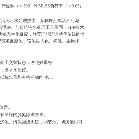
污泥龄（＞30d）N/MLSS负荷率（＜0.03）
活性污泥污水处理技术，又称序批式活性污泥
泥法。与传统污水处理工艺不同，SBR技术
代稳态生化反应，静置理想沉淀替代传统的动
是SBR反应池，该池集均化、初沉、生物降
氧处于交替状态，净化效果好。
高，出水水质好。
效抵抗水量和有机污物的冲击。
改造。
具有良好的脱氮除磷效果。
二沉池、污泥回流系统，调节池、初沉池也可