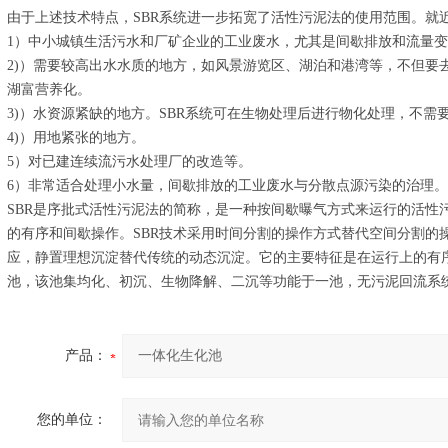
由于上述技术特点，SBR系统进一步拓宽了活性污泥法的使用范围。就
1）中小城镇生活污水和厂矿企业的工业废水，尤其是间歇排放和流量
2)）需要较高出水水质的地方，如风景游览区、湖泊和港湾等，不但要
湖富营养化。
3)）水资源紧缺的地方。SBR系统可在生物处理后进行物化处理，不需
4)）用地紧张的地方。
5）对已建连续流污水处理厂的改造等。
6）非常适合处理小水量，间歇排放的工业废水与分散点源污染的治理。
SBR是序批式活性污泥法的简称，是一种按间歇曝气方式来运行的活性
的有序和间歇操作。SBR技术采用时间分割的操作方式替代空间分割的
应，静置理想沉淀替代传统的动态沉淀。它的主要特征是在运行上的有序
池，该池集均化、初沉、生物降解、二沉等功能于一池，无污泥回流系
产品：
您的单位：