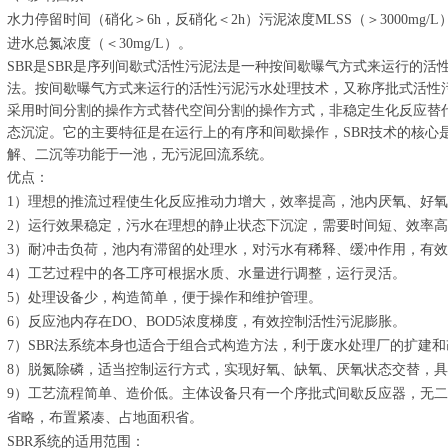
水力停留时间（硝化＞6h，反硝化＜2h）污泥浓度MLSS（＞3000mg/L）
进水总氮浓度（＜30mg/L）。
SBR是SBR是序列间歇式活性污泥法是一种按间歇曝气方式来运行的
法。按间歇曝气方式来运行的活性污泥污水处理技术，又称序批式活性污
采用时间分割的操作方式替代空间分割的操作方式，非稳定生化反应替
态沉淀。它的主要特征是在运行上的有序和间歇操作，SBR技术的核心
解、二沉等功能于一池，无污泥回流系统。
优点：
1）理想的推流过程使生化反应推动力增大，效率提高，池内厌氧、好
2）运行效果稳定，污水在理想的静止状态下沉淀，需要时间短、效率
3）耐冲击负荷，池内有滞留的处理水，对污水有稀释、缓冲作用，有
4）工艺过程中的各工序可根据水质、水量进行调整，运行灵活。
5）处理设备少，构造简单，便于操作和维护管理。
6）反应池内存在DO、BOD5浓度梯度，有效控制活性污泥膨胀。
7）SBR法系统本身也适合于组合式构造方法，利于废水处理厂的扩建和
8）脱氮除磷，适当控制运行方式，实现好氧、缺氧、厌氧状态交替，
9）工艺流程简单、造价低。主体设备只有一个序批式间歇反应器，无
省略，布置紧凑、占地面积省。
SBR系统的适用范围：