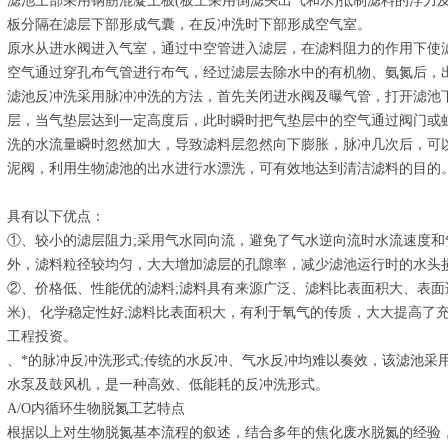
滤池上部采用钢筋混凝土板(板上采用倒滤头出气和水)抵制滤料的浮力
板分隔在滤层下部形成气囊，在反冲洗时下部形成空气室。
原水从进水阀进入气室，通过中空管进入滤层，在滤料阻力的作用下使
空气通过穿孔布气管进行布气，经过滤层去除水中的有机物、氨氮后，
滤池反冲洗采用脉冲冲洗的方法，首先关闭进水阀及曝气管，打开滤池
层，当气垫层达到一定高度后，此时瞬时把气垫层中的空气通过阀门或
洗的水流量瞬时忽然加大，导致滤料层忽然向下膨胀，脉冲几次后，可
泥阀，利用生物滤池的出水进行水漂洗，可有效地达到清洁滤料的目的
具有以下优点：
①、较小的滤层阻力;采用气水同向流，避免了气水逆向流时水流速度
外，滤料粒径较均匀，大大增加滤层的孔隙率，减少滤池运行时的水头
②、价格低、性能优的滤料;滤料具有来源广泛、滤料比表面积大、表面适宜
米)、化学稳定性好;滤料比表面积大，有利于氧气的传质，大大提高了
工程投资。
、*的脉冲反冲洗形式;传统的水反冲、气水反冲均难以奏效，该滤池采
水泵及鼓风机，是一种高效、低能耗的反冲洗形式。
A/O内循环生物脱氮工艺特点
根据以上对生物脱氮基本流程的叙述，结合多年的焦化废水脱氮的经验，我