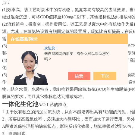
点：
(1)效率高。该工艺对废水中的有机物，氨氮等均有较高的去除效果。当
经过混凝沉淀，可将COD值降至100mg/L以下，其他指标也达到排放标
(2)流程简单，投资省，操作费用低。该工艺是以废水中的有机物作为
源。尤其，在蒸氨塔设置有脱固定氨的装置后，碳氮比有所提高，在反
需要的碱耗。
(3)缺氧反硝化过程对污染物具有较高的降解效率。如COD、BOD5和SCN
欢迎您！
和有机物的去除率分别为62%和36%，故反硝化反应是为经济的节能型
来自局域网的朋友！有什么可以帮助您的
吗？
(4)容积负荷高。由于硝化阶段采用了强化生化，反硝化阶段又采用了
化的污泥浓度，与国外同类工艺相比，具有较高的容积负荷。
(5)缺氧/好氧工艺的耐负荷冲击能力强。当进水水质波动较大或污染物
作管理也很简单。通过以上流程的比较，不难看出，生物脱氮工艺本身就
物。结合水量、水质特点，我们推荐采用缺氧/好氧(A/O)的生物脱氮(
脱氮的要求，而且其它指标也达到排放标准。
一体化生化池
A/O工艺的缺点
1.由于没有独立的污泥回流系统，从而不能培养出具有*功能的污泥，
2、若要提高脱氮效率，必须加大内循环比，因而加大了运行费用。另外
A段难以保持理想的缺氧状态，影响反硝化效果，脱氮率很难达到90％
3、影响因素