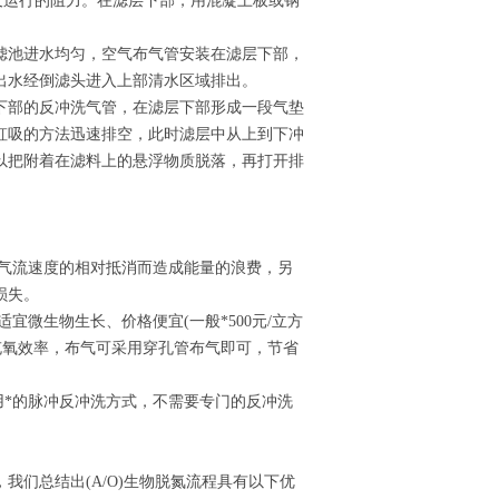
及运行的阻力。在滤层下部，用混凝土板或钢
滤池进水均匀，空气布气管安装在滤层下部，
出水经倒滤头进入上部清水区域排出。
下部的反冲洗气管，在滤层下部形成一段气垫
虹吸的方法迅速排空，此时滤层中从上到下冲
以把附着在滤料上的悬浮物质脱落，再打开排
。
和气流速度的相对抵消而造成能量的浪费，另
损失。
微生物生长、价格便宜(一般*500元/立方
充氧效率，布气可采用穿孔管布气即可，节省
用*的脉冲反冲洗方式，不需要专门的反冲洗
们总结出(A/O)生物脱氮流程具有以下优