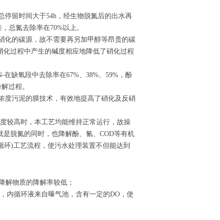
总停留时间大于54h，经生物脱氮后的出水再
准，总氮去除率在70%以上。
反硝化的碳源，故不需要再另加甲醇等昂贵的碳
硝化过程中产生的碱度相应地降低了硝化过程
-在缺氧段中去除率在67%、38%、59%，酚
降解过程。
高浓度污泥的膜技术，有效地提高了硝化及反硝
浓度较高时，本工艺均能维持正常运行，故操
是脱氮的同时，也降解酚、氰、COD等有机
内循环)工艺流程，使污水处理装置不但能达到
难降解物质的降解率较低；
，内循环液来自曝气池，含有一定的DO，使
。