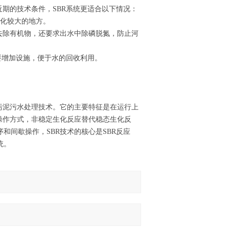
近期的技术条件，SBR系统更适合以下情况：
变化较大的地方。
去除有机物，还要求出水中除磷脱氮，防止河
要增加设施，便于水的回收利用。
污泥污水处理技术。它的主要特征是在运行上
操作方式，非稳定生化反应替代稳态生化反
和间歇操作，SBR技术的核心是SBR反应
统。