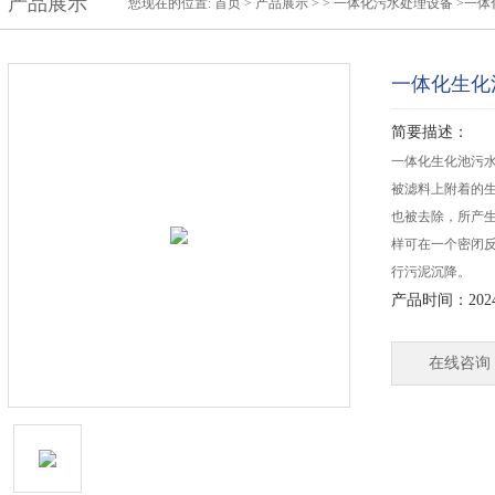
产品展示
您现在的位置:
首页
>
产品展示
> >
一体化污水处理设备
>一体
一体化生化
简要描述：
一体化生化池污
被滤料上附着的
也被去除，所产
样可在一个密闭
行污泥沉降。
产品时间：2024-
在线咨询