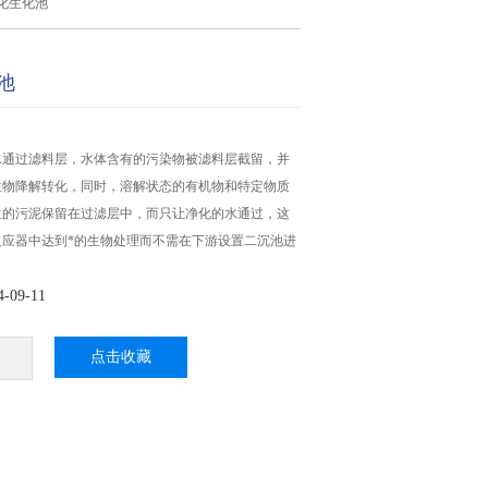
化生化池
池
水通过滤料层，水体含有的污染物被滤料层截留，并
生物降解转化，同时，溶解状态的有机物和特定物质
生的污泥保留在过滤层中，而只让净化的水通过，这
反应器中达到*的生物处理而不需在下游设置二沉池进
09-11
点击收藏