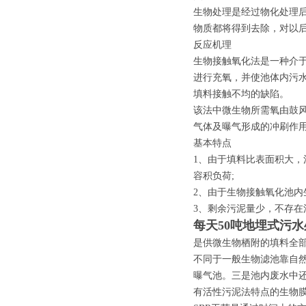
生物处理是经过物化处理
物质都将得到去除，对以
反应机理
生物接触氧化法是一种介
进行充氧，并使池体内污
填料接触不均的缺陷。
该法中微生物所需氧由鼓
气体及曝气形成的冲刷作
基本特点
1、由于填料比表面积大
容积负荷;
2、由于生物接触氧化池内
3、剩余污泥量少，不存在
每天50吨地埋式污
是供微生物栖附的填料全
不同于一般生物滤池靠自
曝气池。三是池内废水中还
有活性污泥法特点的生物