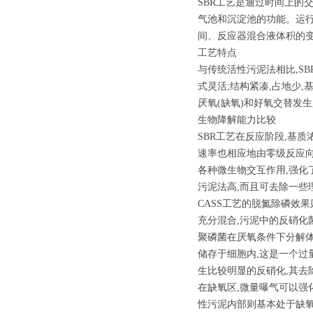
SBR工艺是通过时间上的
气池和沉淀池的功能。运
间、反应器混合液体积的
工艺特点
与传统活性污泥法相比,S
式灵活;结构紧凑,占地少,
厌氧(缺氧)和好氧交替发
生物降解能力比较
SBR工艺在反应阶段,基
速率也相应地由零级反应向
各种微生物交互作用,强化
污泥法高,而且可去除一些
CASS工艺的脱氮除磷效
充分混合,污泥中的反硝化菌
聚磷菌在厌氧条件下分解体
储存于细胞内,这是一个过
生比较明显的反硝化,其去
在缺氧区,微量曝气可以强
性污泥内部则基本处于缺氧