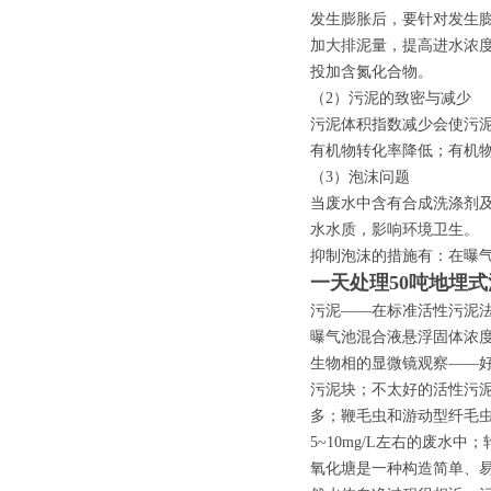
发生膨胀后，要针对发生
加大排泥量，提高进水浓
投加含氮化合物。
（2）污泥的致密与减少
污泥体积指数减少会使污
有机物转化率降低；有机
（3）泡沫问题
当废水中含有合成洗涤剂
水水质，影响环境卫生。
抑制泡沫的措施有：在曝
一天处理50吨地埋
污泥——在标准活性污泥法里
曝气池混合液悬浮固体浓度ML
生物相的显微镜观察——
污泥块；不太好的活性污
多；鞭毛虫和游动型纤毛虫
5~10mg/L左右的废水
氧化塘是一种构造简单、