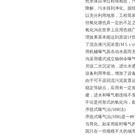
然水体自净过程很相近，
降解，污水得到净化。据统
以充分利用地形，工程简易
但氧化塘也具一定的不足之
氧化沟在世界上应用也很广
理效果基本能达到原设计
了混合液污泥浓度(M L 
用机械曝气器击动水面而充
沟采用碟式或立轴倒伞曝
另设二次沉淀池，进出水
设备利用率低，增加了设
由于可不设回流污泥装置
稳定等缺点，应用有一定
建，进水和曝气都连续不
不论是何形式的氧化沟，
序批式曝气法(SBR法)
序批式曝气法(SBR)是
当简化。如采用延时曝气的
国只在一些规模不大的城市