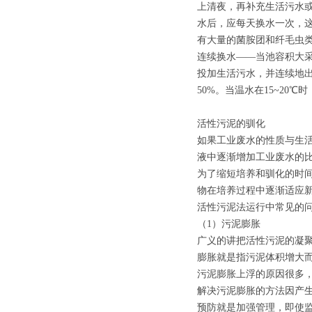
上清夜，再补充生活污水或
水后，应每天换水一次，这
有大量的菌胺团和纤毛虫类
连续换水——当池容积大
投加生活污水，并连续地
50%。当温水在15~20
活性污泥的驯化
如果工业废水的性质与生
液中逐渐增加工业废水的
为了缩短培养和驯化的时
物在培养过程中逐渐适应
活性污泥法运行中常见的
（1）污泥膨胀
广义的讲把活性污泥的凝
膨胀就是指污泥体积增大
污泥膨胀上浮的原因很多
解决污泥膨胀的方法因产
预防就是加强管理，即使