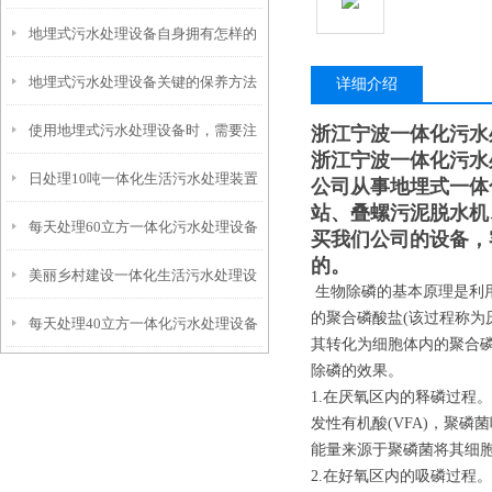
地埋式污水处理设备自身拥有怎样的
安装的呢？
地埋式污水处理设备关键的保养方法
特点呢？
详细介绍
使用地埋式污水处理设备时，需要注
浙江宁波一体化污水
浙江宁波一体化污水
日处理10吨一体化生活污水处理装置
意以下事项
公司从事地埋式一体
站、叠螺污泥脱水机
每天处理60立方一体化污水处理设备
买我们公司的设备，
的。
美丽乡村建设一体化生活污水处理设
生物除磷的基本原理是利用
的聚合磷酸盐(该过程称为
每天处理40立方一体化污水处理设备
备
其转化为细胞体内的聚合
除磷的效果。
1.在厌氧区内的释磷过程
发性有机酸(VFA)，聚磷
能量来源于聚磷菌将其细
2.在好氧区内的吸磷过程