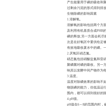
产生能量用于磷的吸收和
过剩余污泥的形式得到排
生物除磷的影响因素
1.溶解氧。
溶解氧的影响包括两个方
及利用有机基质合成PHB
磷的释放;另一方面会耗
次是在好氧区中要供给足够
有效地吸收废水中的磷。一般
2.厌氧区硝态氮。
硝态氮包括硝酸盐氮和亚
聚磷菌对磷的吸收。另一方
响其以发酵中间产物作为电
3.温度。
温度对除磷效果的影响不
物脱磷的能力，但低温运行
围内，都可以得到很好的
4.pH值。
pH值在6～8的范围内时