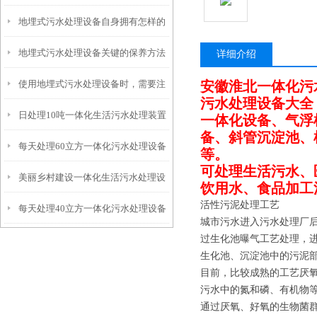
地埋式污水处理设备自身拥有怎样的
安装的呢？
地埋式污水处理设备关键的保养方法
特点呢？
详细介绍
使用地埋式污水处理设备时，需要注
安徽淮北一体化污
污水处理设备大全
日处理10吨一体化生活污水处理装置
意以下事项
一体化设备、气浮
备、斜管沉淀池、
每天处理60立方一体化污水处理设备
等。
可处理生活污水、
美丽乡村建设一体化生活污水处理设
饮用水、食品加工
活性污泥处理工艺
每天处理40立方一体化污水处理设备
备
城市污水进入污水处理厂
过生化池曝气工艺处理，
生化池、沉淀池中的污泥
目前，比较成熟的工艺厌
污水中的氮和磷、有机物
通过厌氧、好氧的生物菌