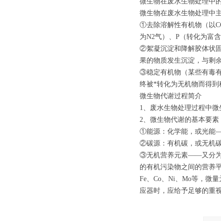
微生物在废水生物处理中
微生物在废水生物处理中
①去除溶解性有机物（以C
为N2气）、P（转化为富
②絮凝沉淀和降解胶体状
果的物质发生沉淀，与剩
③稳定有机物（某些有毒
终被*转化为无机物而得到
微生物代谢过程简介
1、废水生物处理过程中微
2、微生物代谢的基本要素
①能源：化学能，或光能
②碳源：有机碳，或无机
③无机营养元素——又分为
的有机污染物之间的营养
Fe、Co、Ni、Mo等
应器时，应给予足够的重视