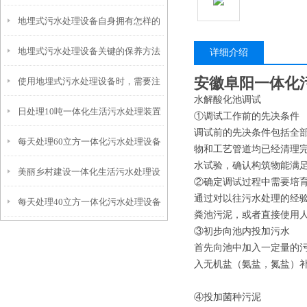
地埋式污水处理设备自身拥有怎样的
安装的呢？
地埋式污水处理设备关键的保养方法
特点呢？
详细介绍
安徽阜阳一体化
使用地埋式污水处理设备时，需要注
水解酸化池调试
日处理10吨一体化生活污水处理装置
意以下事项
①调试工作前的先决条件
调试前的先决条件包括全
每天处理60立方一体化污水处理设备
物和工艺管道均已经清理
水试验，确认构筑物能满
美丽乡村建设一体化生活污水处理设
②确定调试过程中需要培
通过对以往污水处理的经
每天处理40立方一体化污水处理设备
备
粪池污泥，或者直接使用
③初步向池内投加污水
首先向池中加入一定量的
入无机盐（氨盐，氮盐）
④投加菌种污泥