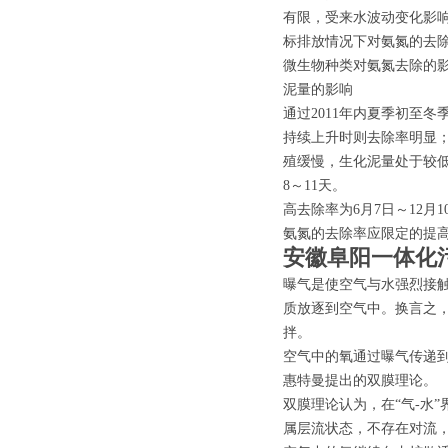
有限，受来水波动变化影
标排放情况下对氨氮的去
微生物种类对氨氮去除的
泥量的影响
通过2011年内夏季初至冬
持续上升时则去除率明显；
殖缓慢，生化泥量处于较
8～11天。
高去除率为6月7日～12月1
氨氮的去除率应限定的提
安徽阜阳一体化
曝气是使空气与水强烈接
质放逐到空气中。换言之
拌。
空气中的氧通过曝气传递
惠特曼提出的双膜理论。
双膜理论认为，在“气-水
属层流状态，不存在对流