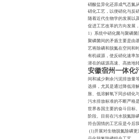
硝酸盐异化还原成气态氮
硝化工艺，以便硝化与反
随着近代生物学的发展以
促进工艺改革的方向发展
1）系统中硝化菌与聚磷菌
聚磷菌间的矛盾主要是由
艺将除磷和脱氮在空间和
有机碳源，使反硝化速率
潜在的碳源高速、高效地
安徽宿州一体化
间和减少剩余污泥排放量
选择，尤其是通过降低溶
胀、低溶解氧下同步硝化
污水排放标准的不断严格
世界各国主要的奋斗目标
阶段。目前在污水脱氮除
符合国情的工艺应是今后
(1)开展对生物脱氮除磷
品化脱氮除磷组合工艺。