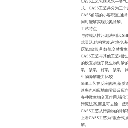
CASS工艺包括充水—曝
式。CASS工艺共分为三个反应区
CASS前端的小容积区,
同时能够实现脱氮除磷。
工艺特点
与传统活性污泥法相比,S
式灵活;结构紧凑,占地少,
厌氧(缺氧)和好氧交替发
CASS工艺与其他工艺相
的设置加强了微生物对磷的
氧—缺氧—好氧—缺氧—厌
生物降解能力比较
SBR工艺在反应阶段,基
速率也相应地由零级反应向
各种微生物交互作用,强化
污泥法高,而且可去除一些
CASS工艺从污染物的降
上看CASS工艺为*混合式
解。