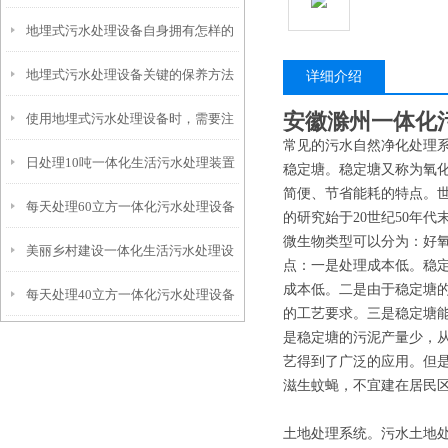
地埋式污水处理设备自身拥有怎样的
安装的呢？
地埋式污水处理设备关键的保养方法
特点呢？
详细介绍
安徽滁州一体化
使用地埋式污水处理设备时，需要注
常见的污水自然净化处理
日处理10吨一体化生活污水处理装置
意以下事项
稳定塘。稳定塘又称为氧
简便、节省能耗的特点。世
每天处理60立方一体化污水处理设备
的研究始于20世纪50年
微生物类型可以分为：好
美丽乡村建设一体化生活污水处理设
点：一是处理成本低。稳
成本低。二是由于稳定塘
每天处理40立方一体化污水处理设备
备
的工艺要求。三是稳定塘
是稳定塘的污泥产量少，
艺得到了广泛的应用。但
滋生蚊蝇，不宜建在居民
土地处理系统。污水土地