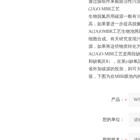
通过膜组件来截留活性污
(2A)O-MBR工艺
生物脱氮所用碳源一般有
高，如果要进一步提高脱
A(2A)OMBR工艺生
细胞合成。有关研究发现污泥中
源，如果将这些物质转化
A(2A)O-MBR工艺是
和缺氧区Ⅱ），在第yi缺
省外加碳源的投加，则可
值，下图为在MBR膜池内的
产品：
您的单位：
您的姓名：