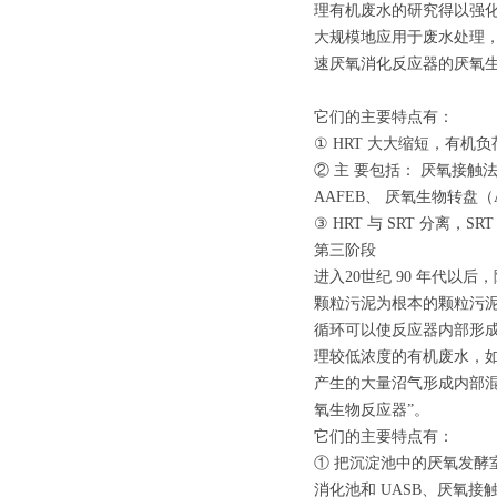
理有机废水的研究得以强
大规模地应用于废水处理
速厌氧消化反应器的厌氧生
它们的主要特点有：
① HRT 大大缩短，有
② 主 要包括： 厌氧接触法
AAFEB、 厌氧生物转盘
③ HRT 与 SRT 分离，
第三阶段
进入20世纪 90 年代以
颗粒污泥为根本的颗粒污泥膨
循环可以使反应器内部形
理较低浓度的有机废水，如
产生的大量沼气形成内部
氧生物反应器”。
它们的主要特点有：
① 把沉淀池中的厌氧发酵
消化池和 UASB、厌氧接触