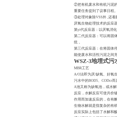
②把有机废水和有机污泥的
重要任务提到了议事日程
③处理对象除VSS外 ,还
厌氧生物处理技术的反应
第yi代反应器：以厌氧消化
第二代反应器：可以将固体
统 。
第三代反应器：在将固体停
能使废水和活性污泥之间
WSZ-3地埋式
MBR工艺
A/O法即为厌/缺氧、好
污水中的BOD5、CODc
A池又称为缺氧池，或水
反应，水解反应可使共价
作用而加速反应的，在有酶条
生物水解就是指复杂的有
反应实际上包括了水解和