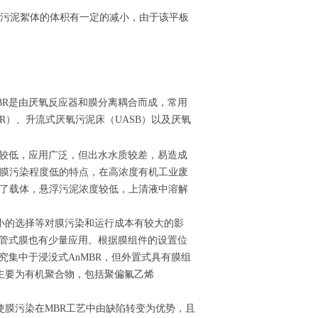
使污泥絮体的体积有一定的减小，由于该平板
BR是由厌氧反应器和膜分离耦合而成，常用
BR）、升流式厌氧污泥床（UASB）以及厌氧
成本较低，应用广泛，但出水水质较差，易造成
大，膜污染程度低的特点，在高浓度有机工业废
添加了载体，悬浮污泥浓度较低，上清液中溶解
小的选择等对膜污染和运行成本有较大的影
和管式膜也有少量应用。根据膜组件的设置位
究集中于浸没式AnMBR，但外置式具有膜组
主要为有机聚合物，包括聚偏氟乙烯
膜污染在MBR工艺中由缺陷转变为优势，且