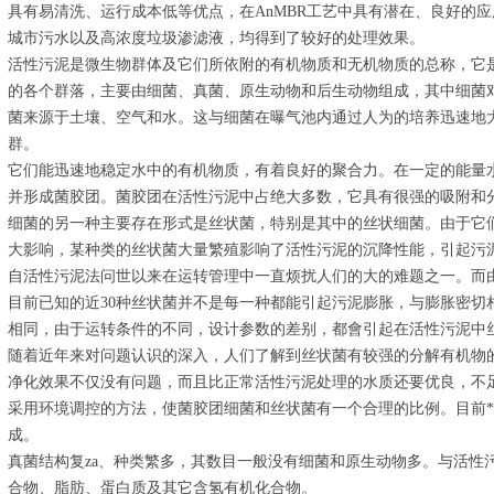
具有易清洗、运行成本低等优点，在AnMBR工艺中具有潜在、良好的应
城市污水以及高浓度垃圾渗滤液，均得到了较好的处理效果。
活性污泥是微生物群体及它们所依附的有机物质和无机物质的总称，它
的各个群落，主要由细菌、真菌、原生动物和后生动物组成，其中细菌
菌来源于土壤、空气和水。这与细菌在曝气池内通过人为的培养迅速地
群。
它们能迅速地稳定水中的有机物质，有着良好的聚合力。在一定的能量
并形成菌胶团。菌胶团在活性污泥中占绝大多数，它具有很强的吸附和
细菌的另一种主要存在形式是丝状菌，特别是其中的丝状细菌。由于它
大影响，某种类的丝状菌大量繁殖影响了活性污泥的沉降性能，引起污
自活性污泥法问世以来在运转管理中一直烦扰人们的大的难题之一。而
目前已知的近30种丝状菌并不是每一种都能引起污泥膨胀，与膨胀密切
相同，由于运转条件的不同，设计参数的差别，都會引起在活性污泥中
随着近年来对问题认识的深入，人们了解到丝状菌有较强的分解有机物
净化效果不仅没有问题，而且比正常活性污泥处理的水质还要优良，不
采用环境调控的方法，使菌胶团细菌和丝状菌有一个合理的比例。目前
成。
真菌结构复za、种类繁多，其数目一般没有细菌和原生动物多。与活性
合物、脂肪、蛋白质及其它含氢有机化合物。