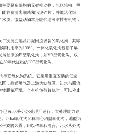
物主要是多细胞的无脊椎动物，包括轮虫、甲
，能吞食游离细菌和污泥碎片，并能活化细
了水质。微型动物本身能代谢可溶性有机物，
设二次沉淀池及污泥回流设备的氧化沟，其曝
容利用率为100%。一体化氧化沟包括了早
麦发展起来的PI型氧化沟，如VR型氧化沟、双
80年代提出的ICC型氧化沟。
的一种多沟串联氧化沟系统。它采用垂直安装的低速
氧区，靠近曝气器上游为缺氧区。进水与回流
生物脱氮环境。当有机负荷较低时，可以停止
至今已有300座污水处理厂运行，大处理能力达
统。Orbal氧化沟又称同心沟型氧化沟，池型为
水平旋转装置，用以传氧和混合。污水从外沟