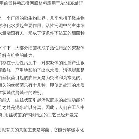
用前景将动态微网膜材料应用于AnMBR处理
是一个广阔的微生物世界，几乎包括了微生物
对净化水质起主要作用。活性污泥中的主体细
大量增殖有关，形成了该条件下适宜的细菌种
水平下，大部分细菌构成了活性污泥的絮凝体
分解有机物的能力。
们存在于活性污泥中，对絮凝体的性质产生很
泥膨胀，严重地影响了出水水质。污泥膨胀是
由丝状茵引起的膨胀又是为突出和为常见的。
相关的丝状菌只有十几种。即使是处理的水质
丝状菌优势菌种的差别。
的能力，由丝状菌引起污泥膨胀的处理功能和
足之处是泥水难以分离。因此，人们在工艺中
*利用丝状菌的带状污泥的工艺已经开发完
污泥有关的真菌主要是霉菌，它能分解碳水化