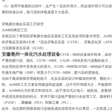
用；
（6）使用平板膜的过程中，会产生一定的作用力，而这项作用力可以
膜的快速运动，使污泥的传氧速度大大提高。
厌氧膜生物反应器工艺研究
AnMBR典型工艺
前面总结了典型的厌氧膜生物反应器的工艺及其处理的废水类型。AnM
的厌氧反应器有4大类：*混合厌氧反应器（CSTR）、厌氧流化床（AF
污泥膨胀床反应器（EGSB）。
安徽亳州一体化污水处理设备
CSTR—MBR设备操作简单，
严重的膜污染。相比，CSTR—MBR、UASB—MBR具有污泥颗粒较
水处理的应用中具有很大的潜力。EGSB—MBR和AFBR—MBR由于
性微生物产物（SMP）明显少于CSTR—MBR，膜污染程度较低。
但由于载体膨胀所需能耗较大，在反应器的设计时载体的种类、颗粒大
响。AnMBR工艺主要采用微滤和超滤膜，以中空纤维膜为主，平板膜
置，AnMBR分为外置式和浸没式，由于浸没式占地小、能耗低，多数研
件易清洗和拆卸的特点，常用于膜污染较严重的污水处理工艺。膜材料
（PVDF），聚醚砜（PES）和聚乙烯（PE）。
此外，动态膜利用膜表面污染物形成的泥饼层作为分离层，一定程度上使