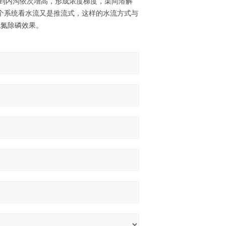
沟到内沟依次增高，形成浓度梯度，渠间溶解
沟整个系统看水流又是推流式，这样的水流方式与
脱氮除磷效果。