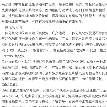
污水处理中常见的原生动物有肉足类、鞭毛类和纤毛类。常见的后生动
壳类动物和昆虫及其幼体等。型动物能分泌粘液，有利于细菌凝聚物质
菌，使细菌和有机物质充分接触，提高细菌对有机物的去除能力，改善
对毒物比细菌敏感，可以有效去除有机物中的有毒物质。
一体化氧化沟
一体化氧化沟又称合建式氧化沟，广义地说，一体化氧化沟就是不单独
气净化与固液分离操作在同一个构筑物中完成，污泥自动回流，设备和池
期间歇运行的Pasveer氧化沟，带侧支渠的氧化沟和20世纪70年代在丹
沟（D型）或三沟（T型交替式）。也包括美国在20世纪80年代这一概念在
Carrousel氧化沟
Carrousel氧化沟是20 世纪60年代末期由荷兰DHV公司研制成功
表面曝气器，每组沟渠安装一个，均安设在一端。靠近曝气器下游为富
污泥混合后在沟内循环流动，废水多次经富氧区和缺氧区可创造良好的
某曝气器的运行，在保证水流搅拌混合循环的前提下，节约能量消耗。
Orbal氧化沟
Orbal氧化沟在南非开发并于20世纪70年代引入美国后得到迅速推广，
24.6万m3/d。它是由若干圆形成或椭圆形同心沟渠组成的多渠氧化沟系
圆形或椭圆形，采用三渠道模式。在该系统中有若干个多孔曝气圆盘的