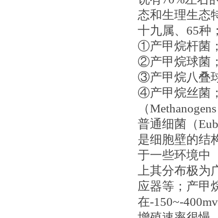
态和生理生态
十九属、65
①产甲烷杆菌
②产甲烷球菌
③产甲烷八叠
④产甲烷丝菌
（Methanog
普通细菌（Eu
是细胞壁的结
于一些环境中
上其分布极为
应器等；产甲
在-150~-
增殖速率很慢