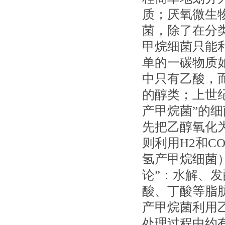
质；厌氧微生
菌，除了在分
甲烷细菌只能
单的一碳物质如
中只有乙酸，
的醇类；上世纪
产甲烷菌”的
先把乙醇氧化
则利用H2和C
氢产甲烷细菌）
论”：水解、
酸、丁酸等脂肪
产甲烷菌利用乙
处理过程中约有