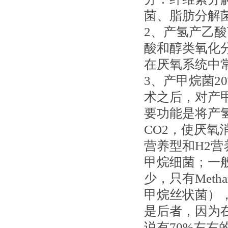
菌、脂肪分解
2、产氢产乙
酸和醇类氧化
在厌氧系统中
3、产甲烷菌20
术之后，对产
要功能是将产氢
CO2，使厌
营养型和H2
甲烷细菌；一
少，只有Metha
甲烷丝状菌）
是后者，因为
说有70%左