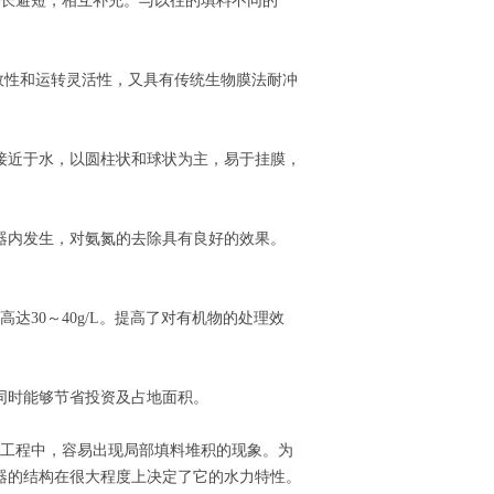
扬长避短，相互补充。与以往的填料不同的
效性和运转灵活性，又具有传统生物膜法耐冲
接近于水，以圆柱状和球状为主，易于挂膜，
器内发生，对氨氮的去除具有良好的效果。
达30～40g/L。提高了对有机物的处理效
同时能够节省投资及占地面积。
际工程中，容易出现局部填料堆积的现象。为
器的结构在很大程度上决定了它的水力特性。