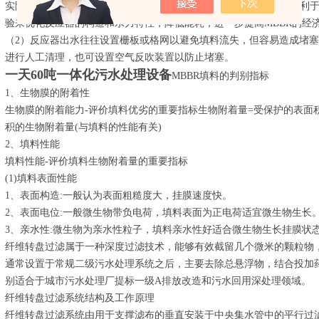
实际工程中，当单个反应器的长深比为0.5左右且长度不大于3m时有利
验来优化反应器的构造和水力特性，降低能耗，进一步提高MBBR的经
（2）反应器出水往往设置栅板或格网以避免填料流失，但容易造成堵
进行人工清理，也可设置空气反吹装置以防止堵塞。
一天60吨一体化污水处理设备
MBBR填料的判别指标
1、生物膜的附着性
生物膜的附着能力-评价填料优劣的重要指标生物附着量=受保护的表面积
积的生物附着量(与填料的性能有关)
2、填料性能
填料性能-评价填料生物附着量的重要指标
(1)填料表面性能
1、表面构造:一般认为表面粗糙度大，挂膜速度快。
2、表面电位:一般微生物带负电荷，填料表面为正电荷适宜微生物生长
3、亲水性:微生物为亲水性粒子，填料亲水性好适合微生物生长挂膜状
纤维转盘过滤属于一种深度过滤技术，能够有效截留几个微米的颗粒物
通常设置于常规二级污水处理系统之后，主要去除总悬浮物，结合投加药
别适合于城市污水处理厂提标一级A排放改造和污水回用深处理领域。
纤维转盘过滤系统结构及工作原理
纤维转盘过滤系统由用于支撑滤布的垂直安装于中央集水管中的平行过