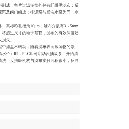
材料制成，每片过滤转盘外包有纤维毛滤布；反
泥泵及阀门组成；排泥泵与反洗水泵为同一水
其标称孔径为10μm，滤布介质有3～5mm
，将超过尺寸的粒子截获，滤布的有效深度还
头损失。
程中滤盘不转动，随着滤布表面截留物的累
水位）时，PLC即可启动反抽吸泵，开始清
清洗；反抽吸机构与滤布接触面积很小，反冲