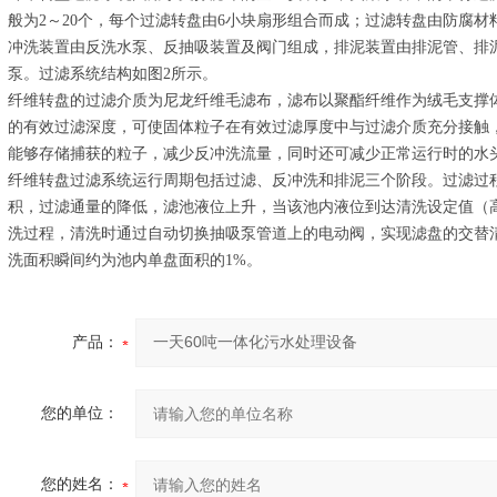
般为2～20个，每个过滤转盘由6小块扇形组合而成；过滤转盘由防腐
冲洗装置由反洗水泵、反抽吸装置及阀门组成，排泥装置由排泥管、排
泵。过滤系统结构如图2所示。
纤维转盘的过滤介质为尼龙纤维毛滤布，滤布以聚酯纤维作为绒毛支撑体，
的有效过滤深度，可使固体粒子在有效过滤厚度中与过滤介质充分接触
能够存储捕获的粒子，减少反冲洗流量，同时还可减少正常运行时的水
纤维转盘过滤系统运行周期包括过滤、反冲洗和排泥三个阶段。过滤过
积，过滤通量的降低，滤池液位上升，当该池内液位到达清洗设定值（高
洗过程，清洗时通过自动切换抽吸泵管道上的电动阀，实现滤盘的交替
洗面积瞬间约为池内单盘面积的1%。
产品：
您的单位：
您的姓名：