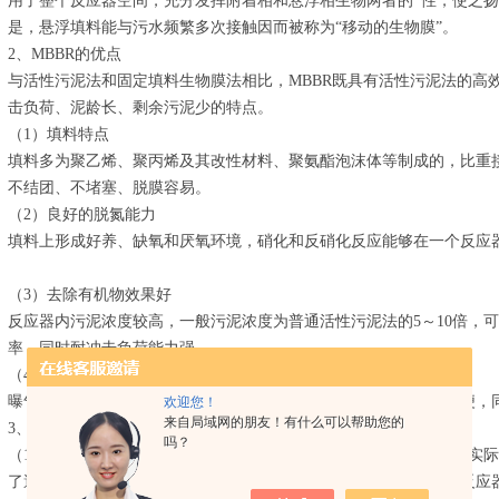
用了整个反应器空间，充分发挥附着相和悬浮相生物两者的*性，使之
是，悬浮填料能与污水频繁多次接触因而被称为“移动的生物膜”。
2、MBBR的优点
与活性污泥法和固定填料生物膜法相比，MBBR既具有活性污泥法的高
击负荷、泥龄长、剩余污泥少的特点。
（1）填料特点
填料多为聚乙烯、聚丙烯及其改性材料、聚氨酯泡沫体等制成的，比重
不结团、不堵塞、脱膜容易。
（2）良好的脱氮能力
填料上形成好养、缺氧和厌氧环境，硝化和反硝化反应能够在一个反应
（3）去除有机物效果好
反应器内污泥浓度较高，一般污泥浓度为普通活性污泥法的5～10倍，可高
率，同时耐冲击负荷能力强。
（4）易于维护管理
曝气池内无需设置填料支架，对填料以及池底的曝气装置的维护方便，
欢迎您！
来自局域网的朋友！有什么可以帮助您的
3、MMBR缺点
吗？
（1）反应器中的填料依靠曝气和水流的提升作用处于流化状态，在实
了避免填料堆积现象，需改进曝气管路的布置以及反应器的结构。反应