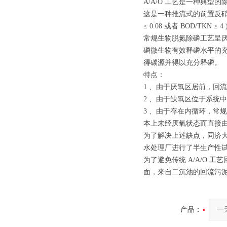
A/A/O 工艺是一种典型的除磷
这是一种推流式的前置反硝
≤ 0.08 或者 BOD/TK
常规生物脱氮除磷工艺呈厌氧( 
磷微生物有效释磷水平的
得碳源并得以充分释磷。
特点：
1 、由于厌氧区居前，回
2 、由于缺氧区位于系统
3 、由于存在内循环，常
本上未经厌氧状态而直接
为了解决上述缺点，同济大
水处理厂进行了半生产性
为了避免传统 A/A/O 
面，来自二沉池的回流污泥和 
产品：