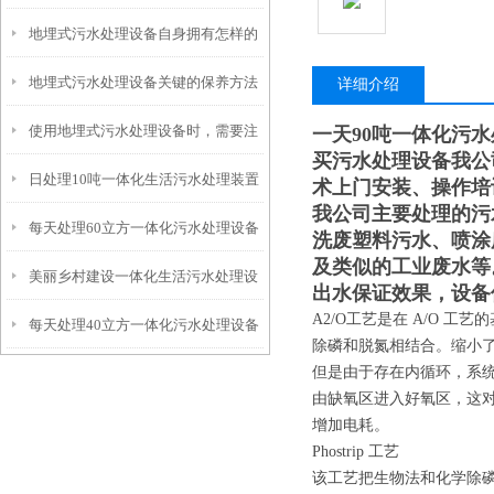
地埋式污水处理设备自身拥有怎样的
安装的呢？
地埋式污水处理设备关键的保养方法
特点呢？
详细介绍
使用地埋式污水处理设备时，需要注
一天90吨一体化污
买污水处理设备我公
日处理10吨一体化生活污水处理装置
意以下事项
术上门安装、操作培
我公司主要处理的污
每天处理60立方一体化污水处理设备
洗废塑料污水、喷涂
及类似的工业废水等
美丽乡村建设一体化生活污水处理设
出水保证效果，设备
A2/O工艺是在 A/O
每天处理40立方一体化污水处理设备
备
除磷和脱氮相结合。缩小
但是由于存在内循环，系
由缺氧区进入好氧区，这
增加电耗。
Phostrip 工艺
该工艺把生物法和化学除磷