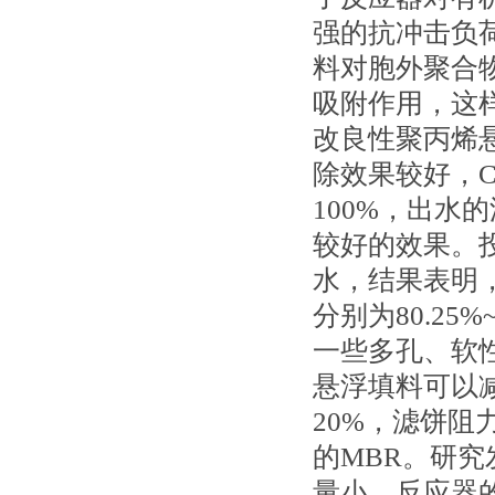
强的抗冲击负
料对胞外聚合
吸附作用，这
改良性聚丙烯悬
除效果较好，C
100%，出水
较好的效果。
水，结果表明，
分别为80.25%~8
一些多孔、软
悬浮填料可以
20%，滤饼阻
的MBR。研究
量小，反应器的