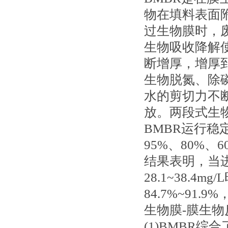
物在填料表面
过生物膜时，
生物吸收降解
断增厚，增厚
生物脱氮、除
水的剪切力不
放。两段式生
BMBR运行稳
95%、80%
结果表明，当进水
28.1~38.
84.7%~91.9%
生物膜-膜生
(1)BMBR