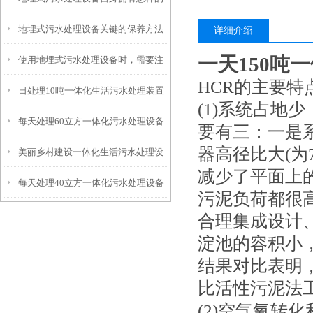
地埋式污水处理设备关键的保养方法
特点呢？
详细介绍
一天150吨
使用地埋式污水处理设备时，需要注
HCR的主要特
日处理10吨一体化生活污水处理装置
意以下事项
(1)系统占地
每天处理60立方一体化污水处理设备
要有三：一是
器高径比大(为
美丽乡村建设一体化生活污水处理设
减少了平面上
每天处理40立方一体化污水处理设备
备
污泥负荷都很
合理集成设计
淀池的容积小
结果对比表明
比活性污泥法工
(2)空气氧转