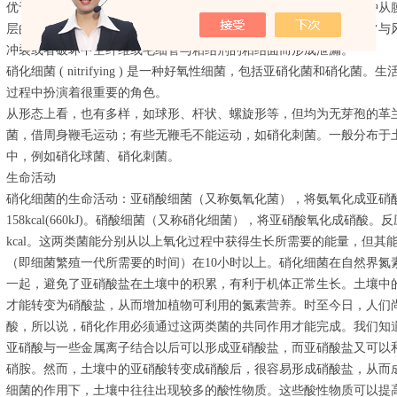
优于等压清洗和低压高流速清洗法。其中的负压反向冲洗法，是一种从
层的中空纤维或毛细管超滤膜是比较适宜的。这是一种行之有效但常与
冲裂或者破坏中空纤维或毛细管与粘结剂的粘结面而形成泄漏。
硝化细菌 ( nitrifying ) 是一种好氧性细菌，包括亚硝化菌和硝
过程中扮演着很重要的角色。
从形态上看，也有多样，如球形、杆状、螺旋形等，但均为无芽孢的革
菌，借周身鞭毛运动；有些无鞭毛不能运动，如硝化刺菌。一般分布于
中，例如硝化球菌、硝化刺菌。
生命活动
硝化细菌的生命活动：亚硝酸细菌（又称氨氧化菌），将氨氧化成亚硝酸。反应
158kcal(660kJ)。硝酸细菌（又称硝化细菌），将亚硝酸氧化成硝酸。反应式：HNO2
kcal。这两类菌能分别从以上氧化过程中获得生长所需要的能量，但
（即细菌繁殖一代所需要的时间）在10小时以上。硝化细菌在自然界氮
一起，避免了亚硝酸盐在土壤中的积累，有利于机体正常生长。土壤中
才能转变为硝酸盐，从而增加植物可利用的氮素营养。时至今日，人们
酸，所以说，硝化作用必须通过这两类菌的共同作用才能完成。我们知
亚硝酸与一些金属离子结合以后可以形成亚硝酸盐，而亚硝酸盐又可以
硝胺。然而，土壤中的亚硝酸转变成硝酸后，很容易形成硝酸盐，从而
细菌的作用下，土壤中往往出现较多的酸性物质。这些酸性物质可以提