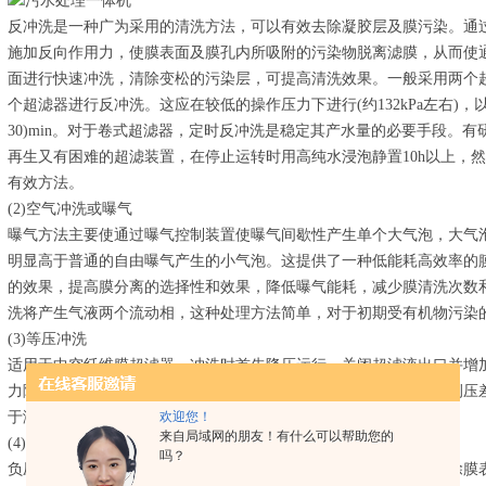
反冲洗是一种广为采用的清洗方法，可以有效去除凝胶层及膜污染。通
施加反向作用力，使膜表面及膜孔内所吸附的污染物脱离滤膜，从而使
面进行快速冲洗，清除变松的污染层，可提高清洗效果。一般采用两个
个超滤器进行反冲洗。这应在较低的操作压力下进行(约132kPa左右)，
30)min。对于卷式超滤器，定时反冲洗是稳定其产水量的必要手段。
再生又有困难的超滤装置，在停止运转时用高纯水浸泡静置10h以上，
有效方法。
(2)空气冲洗或曝气
曝气方法主要使通过曝气控制装置使曝气间歇性产生单个大气泡，大气
明显高于普通的自由曝气产生的小气泡。这提供了一种低能耗高效率的
的效果，提高膜分离的选择性和效果，降低曝气能耗，减少膜清洗次数
洗将产生气液两个流动相，这种处理方法简单，对于初期受有机物污染
(3)等压冲洗
适用于中空纤维膜超滤器。冲洗时首先降压运行，关闭超滤液出口并增加
力随之上升，直至达到与中空纤维外侧腔体操作压力相等，使膜两侧压
欢迎您！
于溶液中并随浓缩液排出。
来自局域网的朋友！有什么可以帮助您的
(4)负压清洗
吗？
负压清洗是通过一定的真空抽吸，在膜的功能面侧形成负压，以去除膜