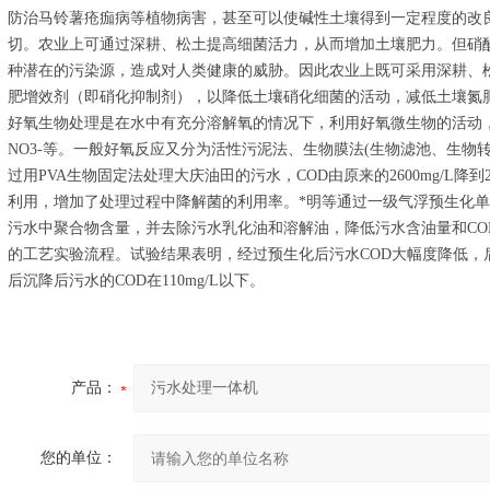
防治马铃薯疮痂病等植物病害，甚至可以使碱性土壤得到一定程度的改
切。农业上可通过深耕、松土提高细菌活力，从而增加土壤肥力。但硝
种潜在的污染源，造成对人类健康的威胁。因此农业上既可采用深耕、
肥增效剂（即硝化抑制剂），以降低土壤硝化细菌的活动，减低土壤氮
好氧生物处理是在水中有充分溶解氧的情况下，利用好氧微生物的活动，将
NO3-等。一般好氧反应又分为活性污泥法、生物膜法(生物滤池、生物转
过用PVA生物固定法处理大庆油田的污水，COD由原来的2600mg/L降到
利用，增加了处理过程中降解菌的利用率。*明等通过一级气浮预生化单
污水中聚合物含量，并去除污水乳化油和溶解油，降低污水含油量和CO
的工艺实验流程。试验结果表明，经过预生化后污水COD大幅度降低，
后沉降后污水的COD在110mg/L以下。
产品：
您的单位：