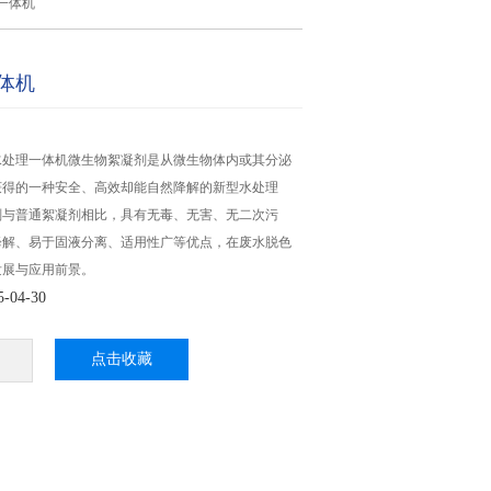
一体机
体机
水处理一体机微生物絮凝剂是从微生物体内或其分泌
获得的一种安全、高效却能自然降解的新型水处理
剂与普通絮凝剂相比，具有无毒、无害、无二次污
降解、易于固液分离、适用性广等优点，在废水脱色
发展与应用前景。
04-30
点击收藏