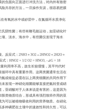
膜的负面向正面进行冲洗方法，对内外有致密
风险共存的方法，一旦操作失误，很容易把膜
化菌。生活在有氧的水中或砂层中，在氮循环水质净化
兰氏阴性菌；有些有鞭毛能运动，如亚硝化叶
土壤、淡水、海水中，有些菌仅发现于海水
式：2NH3＋3O2→2HNO2＋2H2O＋
 + 1/2 O2 = HNO3, -⊿G = 18
其能量利用率不高，故生长较缓慢，其平均代时
素循环中具有重要作用。这两类菌通常生活在
的氨或铵盐必需在以上两类细菌的共同作用下
尚未发现一种硝化细菌能够直接把氨转变成硝
道，亚硝酸对于人体来说是有害的，这是因为
和胺类物质结合，形成具有强烈致癌作用的亚
成为可以被植物吸收利用的营养物质。在硝化
高多种磷肥在土壤中的速效性和持久性，可以