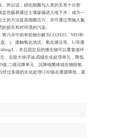
良。所以说，硝化细菌与人类的关系十分密
酸盐也极易通过土壤渗漏进入地下水，成为一
松土的方法提高细菌活力，亦可通过用施入氮
肥的损失和对环境的污染。
污水中的有机物分解为CO2H2O、NH3和
盘、)、接触氧化池法、氧化塘法等。Li等通
240mg/L，并且固定后的微生物可以重复循环
元，去除大块浮油;四级生化处理单元，降低
D值;二级沉降单元，沉降细菌体或生物除氧
后经过多级的生化处理COD值在逐级降低，最