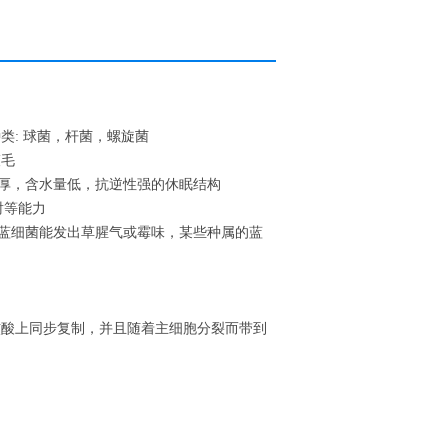
类: 球菌，杆菌，螺旋菌
鞭毛
壁厚，含水量低，抗逆性强的休眠结构
射等能力
的蓝细菌能发出草腥气或霉味，某些种属的蓝
核酸上同步复制，并且随着主细胞分裂而带到