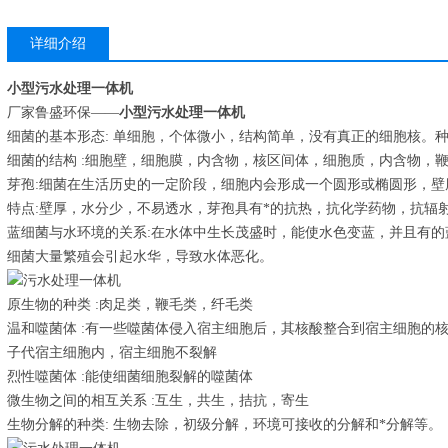
详细介绍
小型
污水处理一体机
厂家鲁盛环保——
小型
污水处理一体机
细菌的基本形态: 单细胞，个体微小，结构简单，没有真正的细胞核。种
细菌的结构 :细胞壁，细胞膜，内含物，核区间体，细胞质，内含物，
芽孢:细菌在生活历史的一定阶段，细胞内会形成一个圆形或椭圆形，
特点:壁厚，水分少，不易透水，芽孢具有*的抗热，抗化学药物，抗辐
蓝细菌与水环境的关系:在水体中生长茂盛时，能使水色变蓝，并且有
细菌大量繁殖会引起水华，导致水体恶化。
原生物的种类 :肉足类，鞭毛类，纤毛类
温和噬菌体 :有一些噬菌体侵入宿主细胞后，其核酸整合到宿主细胞的
子代宿主细胞内，宿主细胞不裂解
烈性噬菌体 :能使细菌细胞裂解的噬菌体
微生物之间的相互关系 :互生，共生，拮抗，寄生
生物分解的种类: 生物去除，初级分解，环境可接收的分解和*分解等。