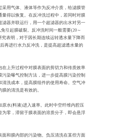
过采用气体、液体等作为反冲介质，给滤膜管
通量得以恢复。在反冲洗过程中，若同时对膜
超滤器并联运行，用一个超滤器的出水对另一
以免引起膜破裂。反冲洗时间一般需要(20～
有研究表明，对于因长期连续运转透水量下降而
然后再进行水力反冲洗，是提高超滤透水量的
泡在上升过程中对膜表面的剪切力和传质效率
膜污染曝气控制方法，进一步提高膜污染控制
和清洗成本，提高膜组件的使用寿命。空气冲
的膜的清洗是有效的。
原水(料液)进入速率。此时中空纤维内腔压
差为零，滞留于膜表面的溶质分子，即会悬浮
表面和膜内部的污染物。负压清洗在某些方面