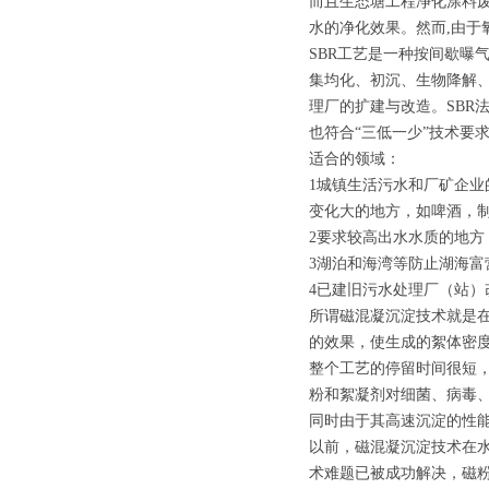
而且生态塘工程净化涂料废
水的净化效果。然而,由于
SBR工艺是一种按间歇曝
集均化、初沉、生物降解
理厂的扩建与改造。SBR
也符合“三低一少”技术要
适合的领域：
1城镇生活污水和厂矿企业
变化大的地方，如啤酒，
2要求较高出水水质的地方
3湖泊和海湾等防止湖海富
4已建旧污水处理厂（站）
所谓磁混凝沉淀技术就是
的效果，使生成的絮体密
整个工艺的停留时间很短
粉和絮凝剂对细菌、病毒
同时由于其高速沉淀的性
以前，磁混凝沉淀技术在
术难题已被成功解决，磁粉