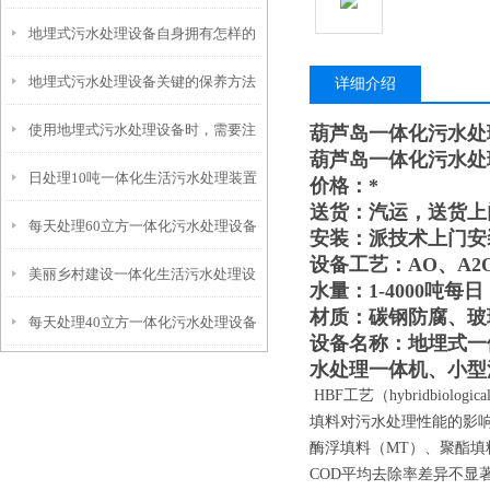
地埋式污水处理设备自身拥有怎样的
安装的呢？
地埋式污水处理设备关键的保养方法
特点呢？
详细介绍
使用地埋式污水处理设备时，需要注
葫芦岛一体化污水处
葫芦岛一体化污水处
日处理10吨一体化生活污水处理装置
意以下事项
价格：*
送货：汽运，送货上
每天处理60立方一体化污水处理设备
安装：派技术上门安
设备工艺：AO、A2
美丽乡村建设一体化生活污水处理设
水量：1-4000吨每日
材质：碳钢防腐、玻
每天处理40立方一体化污水处理设备
备
设备名称：地埋式一
水处理一体机、小型
HBF工艺（hybridbiol
填料对污水处理性能的影响
酶浮填料（MT）、聚酯填
COD平均去除率差异不显著