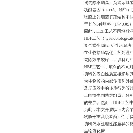
均去除率均高。为揭示其
功能基因（amoA、NSR
物膜上的细菌群落结构不同
于其他5种填料（P＜0.05
因此，HBF工艺不同填料
HBF工艺（hybridbiolo
复合式生物膜-活性污泥
在生物接触氧化工艺处理
去除效果较好，且填料对生
HBF工艺中，填料的不同
填料的表面性质直接影响
为生物膜的内部传质和外
及反应器中的传质行为等
上的微生物菌群组成。分析
的差异。然而，HBF工艺
为此，本文开展以下内容的
物膜干重及脱氢酶活性，揭
填料污水处理性能差异的
生物流化床