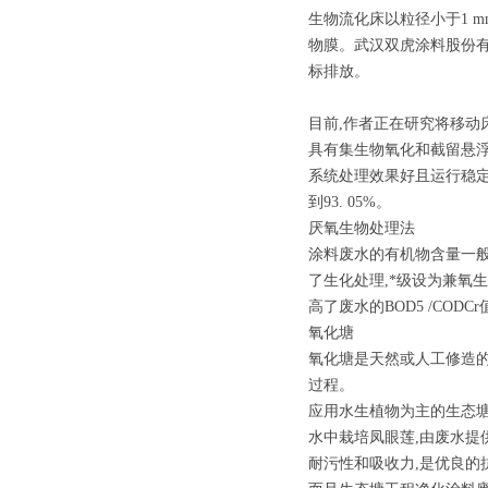
生物流化床以粒径小于1 
物膜。武汉双虎涂料股份有
标排放。
目前,作者正在研究将移动床生
具有集生物氧化和截留悬浮
系统处理效果好且运行稳定,
到93. 05%。
厌氧生物处理法
涂料废水的有机物含量一般
了生化处理,*级设为兼氧生
高了废水的BOD5 /COD
氧化塘
氧化塘是天然或人工修造的
过程。
应用水生植物为主的生态
水中栽培凤眼莲,由废水提
耐污性和吸收力,是优良的