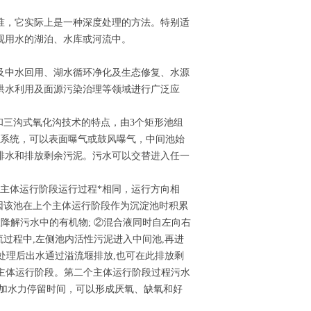
准，它实际上是一种深度处理的方法。特别适
观用水的湖泊、水库或河流中。
及中水回用、湖水循环净化及生态修复、水源
洪水利用及面源污染治理等领域进行广泛应
BR和三沟式氧化沟技术的特点，由3个矩形池组
气系统，可以表面曝气或鼓风曝气，中间池始
排水和排放剩余污泥。污水可以交替进入任一
个主体运行阶段运行过程*相同，运行方向相
,因该池在上个主体运行阶段作为沉淀池时积累
降解污水中的有机物; ②混合液同时自左向右
流过程中,左侧池内活性污泥进入中间池,再进
,处理后出水通过溢流堰排放,也可在此排放剩
个主体运行阶段。第二个主体运行阶段过程污水
增加水力停留时间，可以形成厌氧、缺氧和好