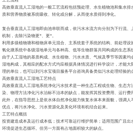
工艺流程
高效垂直流人工湿地的一般工艺流程包括预处理、水生植物池和集水排
质和营养物质被系统吸收、转化或分解，从而使水质得到净化。
复合垂直流人工湿地即由池串联而成，依污水水流方向分别为下行流、
机制，去除污染物更*、更*。
利用多级植物塘和植物床单元混合、主系统套子系统的结构、前处理设
氧化塘系统中各级湿地单元与各种高、低等生物群落共同构成的生态系统
由于人工湿地的基质构成、水生植物、污水水质、气候及季节等因素均
湿地构成，其相应的配水方式均应根据具体情况进行科学设计，才能大
理的单位，也可以到污水宝项目服务平台咨询具备类似污水处理经验的
高效垂直流人工湿地工艺特点
高效垂直流人工湿地系统净化污水技术是一种生态工程或生物、生态方
染、物理方法净化污水治标不治本的缺点，能发挥其投资费用、运行费
此外，在指导思想上是依水体自然净化能力恢复水体本来面貌，强调人
优点，将污水净化、污水资源化及美化环境有机结合起来。
工艺特点概括
投资建造成本及运行成本低；技术可靠运行维护简单；适用范围广且出
环境促进生态循环。但另一方面有占地面积较大的缺点。