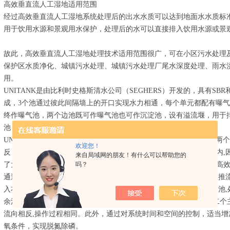
高效垂直流人工湿地适用范围
经过高效垂直流人工湿地系统处理后的出水水质可以达到地面水水质标
用于饮用水源和景观用水保护，处理后的水可以直接排入饮用水源或景
故此，高效垂直流人工湿地处理技术适用范围很广，可在小区污水处理
保护区水质净化、城镇污水处理、城镇污水处理厂尾水深度处理、雨水
用。
UNITANK是由比利时史格斯清水公司（SEGHERS）开发的，具有S
成，3个池通过彼此间隔墙上的开口实现水力相通，每个单元都配有曝
终作曝气池，两个边池既可作曝气池也可作沉淀池，设有溢流堰，用于
池，可以实现连续进水连续排水。
UNITANK运行周期包括两个主体运行阶段和两个较短的过渡阶段，两
欢迎您！
反，如图5所示。*个主体运行阶段包括以下过程: ①污水进入左侧池内
来自局域网的朋友！有什么可以帮助您的
吗？
了大量经过再生、具有较高吸附及活性的污泥,且污泥浓度较高,可以高效
通过始终作曝气池的中间池,继续曝气,有机物得到进一步降解,同时在推
入右侧池,使污泥在各池内重新分配; ③混合液进入作为沉淀池的右侧池
余污泥。*个主体运行阶段结束后,通过一个短暂的过渡段,即进入第二
流向相反,操作过程相同。此外，通过对系统时间和空间的控制，适当
氧条件，实现脱氮除磷。