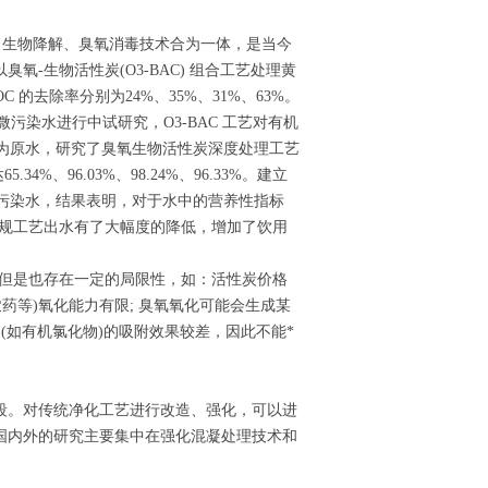
附、生物降解、臭氧消毒技术合为一体，是当今
-生物活性炭(O3-BAC) 组合工艺处理黄
 的去除率分别为24%、35%、31%、63%。
市微污染水进行中试研究，O3-BAC 工艺对有机
源水为原水，研究了臭氧生物活性炭深度处理工艺
4%、96.03%、98.24%、96.33%。建立
微污染水，结果表明，对于水中的营养性指标
较常规工艺出水有了大幅度的降低，增加了饮用
。但是也存在一定的局限性，如：活性炭价格
药等)氧化能力有限; 臭氧氧化可能会生成某
(如有机氯化物)的吸附效果较差，因此不能*
段。对传统净化工艺进行改造、强化，可以进
国内外的研究主要集中在强化混凝处理技术和