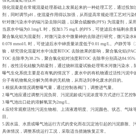
强化混凝处理技术
强化混凝是在常规混凝处理基础上发展起来的一种处理工艺，通过投加
剂，同时调节pH，使混凝作用得以加强，从而提高常规处理工艺对污染
针对微污染水中的镉污染去除问题，以聚合硫酸铁(PFS) 为混凝剂，
当原水中镉为0.1mg/L 时，投加3.75 mg/L 的PFS，可使滤后水镉剩余质
聚合氯化铝为混凝剂，对微污染水中微量砷的去除进行研究，微污染水砷质
0.078 mmol/L 时，可使滤后水中砷质量浓度低于0.01 mg/L。卢
验，研究强化混凝对水中浊度和TOC 去除效果的影响，聚合氯化铝(PAC)投量
TOC 去除率为38.2%，聚合氯化铝对浊度和TOC 去除率分别高达84.95%
剂，改性活化硅酸为助凝剂，通过烧杯混凝试验处理苇水河微污染水，除
曝气生化系统主要是在有氧的情况下，废水中的有机物通过活性污泥中
分子有机物氧化分解为简单的无机物，从而达到净化废水的目的。
1.根据具体情况调整曝气量，通过控制各阀门，调整进气量。
2.曝气池应通过调整污泥负荷、污泥泥龄或污泥浓度等方式进行工艺控
3.曝气池出口处的溶解氧宜为2mg/L。
4.应经常观察活性污泥生物相、上清液透明度、污泥颜色、状态、气味
目。
5.因水温、水质或曝气池运行方式的变化而在沉淀池引起的污泥膨胀、
具体情况，调整系统运行工况，采取适当措施恢复正常。