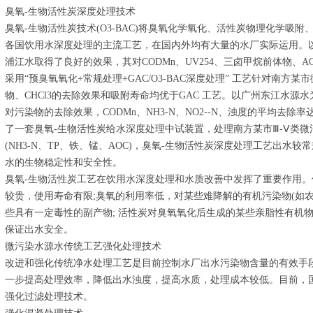
臭氧-生物活性炭深度处理技术
臭氧-生物活性炭技术(O3-BAC)将臭氧化学氧化、活性炭物理化学吸
各国饮用水深度处理的主流工艺，在国内外均有大量的水厂实际运用。以臭氧
浦江水取得了良好的效果，其对CODMn、UV254、三卤甲烷前体物、AOC
采用“预臭氧氧化+常规处理+GAC/O3-BAC深度处理” 工艺针对南方某
物、CHCl3的去除效果和吸附寿命均优于GAC 工艺。以广州东江水
对污染物的去除效果，CODMn、NH3-N、NO2--N、浊度的平均去除率达65.3
了一套臭氧-生物活性炭给水深度处理中试装置，处理南方某市Ⅲ-Ⅴ类
(NH3-N、TP、铁、锰、AOC)，臭氧-生物活性炭深度处理工艺出水
水的生物稳定性和安全性。
臭氧-生物活性炭工艺在饮用水深度处理和水质改善中发挥了重要作用
较贵，使用寿命有限;臭氧的利用率低，对某些难降解的有机污染物(如农
些具有一定毒性的副产物; 活性炭对臭氧氧化后生成的某些亲脂性有机物
保证出水安全。
微污染水源水传统工艺强化处理技术
改进和强化传统净水处理工艺是目前控制水厂出水污染物含量的有效手
一步提高处理效率，降低出水浊度，提高水质，处理成本较低。目前，
强化过滤处理技术。