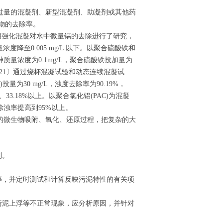
过量的混凝剂、新型混凝剂、助凝剂或其他药
物的去除率。
采用强化混凝对水中微量镉的去除进行了研究，
量浓度降至0.005 mg/L 以下。以聚合硫酸铁和
量浓度为0.1mg/L，聚合硫酸铁投加量为
静芳等〔21〕通过烧杯混凝试验和动态连续混凝试
为30 mg/L，浊度去除率为90.19%，
、33.18%以上。以聚合氯化铝(PAC)为混凝
浊率提高到95%以上。
的微生物吸附、氧化、还原过程，把复杂的大
制。
等，并定时测试和计算反映污泥特性的有关项
污泥上浮等不正常现象，应分析原因，并针对