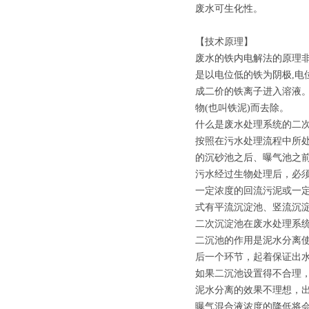
废水可生化性。
【技术原理】
废水的铁内电解法的原理非
是以电位低的铁为阴极,电
成二价的铁离子进入溶液。
物(也叫铁泥)而去除。
什么是废水处理系统的二
按照在污水处理流程中所
的沉砂池之后、曝气池之
污水经过生物处理后，必
一定浓度的回流污泥或一
式有平流沉淀池、竖流沉
二次沉淀池在废水处理系
二沉池的作用是泥水分离
后一个环节，起着保证出
如果二沉池设置得不合理
泥水分离的效果不理想，
曝气混合液浓度的降低将