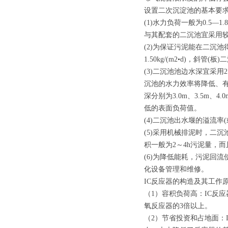
设置二次沉淀池的基本要
(1)水力负荷一般为0.5—
与其配套的二沉池宜采用
(2)为保证污泥能在二沉
1.50kg/(m2•d)，斜管(
(3)二沉池池边水深宜采
沉池的水力效率将降低、有效
深分别为3.0m、3.5m
低的表面负荷值。
(4)二沉池出水堰的溢流率(或负
(5)采用机械排泥时，二
积一般为2～4h污泥量，
(6)为降低能耗，污泥回
化设备管理和维修。
IC反应器的构造及其工作
（1）容积负荷高：IC反
氧反应器的3倍以上。
（2）节省投资和占地面：I