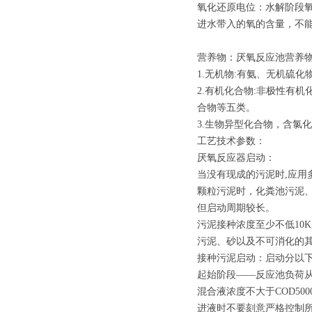
氧化还原电位：水解阶段氧化还
进水带入的氧的含量，不
营养物：厌氧反应池营养物比例
1.无机物:有氨、无机硫
2.有机化合物:非极性有
合物等五类。
3.生物异型化合物，含氯
工艺技术参数：
厌氧反应器启动：
当没有现成的污泥时,应用
颗粒污泥时，化粪池污泥
但启动周期较长。
污泥接种浓度至少不低10K
污泥、砂以及不可消化的
接种污泥启动：启动分以
起始阶段——反应池负荷从0.5-
混合液浓度不大于COD500
进液时不要刻意严格控制所