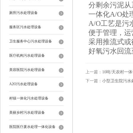
分剩余污泥从
一体化A/O处
厕所污水处理设备
A/O工艺是
服务区污水处理设备
便于管理，运
采用推流式或
卫生服务中心污水处理设备
好氧污水回流
医疗机构污水处理设备
美容医院污水处理设备
上一篇：
10吨/天农村一
下一篇：
小型卫生院污水
A2O污水处理设备
村镇一体化污水处理设备
美丽乡村污水处理设备
医院医疗废水处理一体化设备