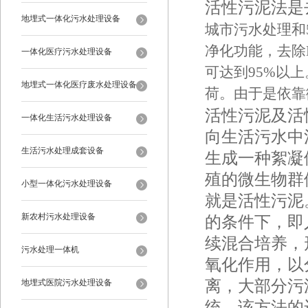
活性污泥法是
地埋式一体化污水处理设备
城市污水处理和
净化功能，去除
一体化医疗污水处理设备
可达到95%以
地埋式一体化医疗废水处理设备
荷。由于是依靠
活性污泥及活
一体化生活污水处理设备
向生活污水中
生活污水处理成套设备
生成一种絮凝
殖的微生物群
小型一体化污水处理设备
就是活性污泥
新农村污水处理设备
的条件下，即
续混合培养，
污水处理一体机
氧化作用，以
离，大部分污
地埋式医院污水处理设备
统。该方法的