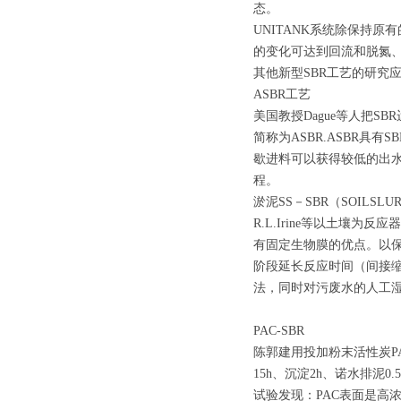
态。
UNITANK系统除保持
的变化可达到回流和脱氮
其他新型SBR工艺的研究
ASBR工艺
美国教授Dague等人把SBR运用
简称为ASBR.ASBR具
歇进料可以获得较低的出
程。
淤泥SS－SBR（SOILSLU
R.L.Irine等以土
有固定生物膜的优点。以保
阶段延长反应时间（间接
法，同时对污废水的人工
PAC-SBR
陈郭建用投加粉末活性炭PA
15h、沉淀2h、诺水排泥0.5
试验发现：PAC表面是高