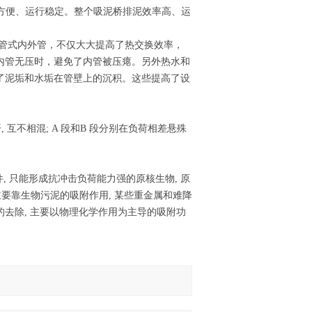
简单方便、运行稳定。整个吸泥桥排泥效率高、运
纹管式内外管，不仅大大提高了热交换效率，
内管无压时，避免了内管被压瘪。另外热水和
了泥垢和水垢在管壁上的沉积。这些提高了设
, 互不相混; A 段和B 段分别在负荷相差悬殊
件, 只能形成抗冲击负荷能力强的原核生物, 原
 主要靠生物污泥的吸附作用, 某些重金属和难降
质的去除, 主要以物理化学作用为主导的吸附功
。