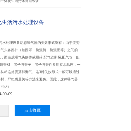
0t/d一体化生活污水处理设备
一体化生活污水处理设备
化生活污水处理设备动态曝气器的失效形式则有：由于疲劳
曝气头各部件（如圆罩、旋混筒、旋混圈等）之间的
，而造成曝气头解体或脱落;配气管断裂;配气管一般
金属管材，管子与管子，管子与管件多用胶水粘连，一
易从粘连处脱落和漏气。这3种失效形式一般可以通过
选材，严把质量关等方法来避免。因此，这种曝气器
可达8
09-09
点击收藏