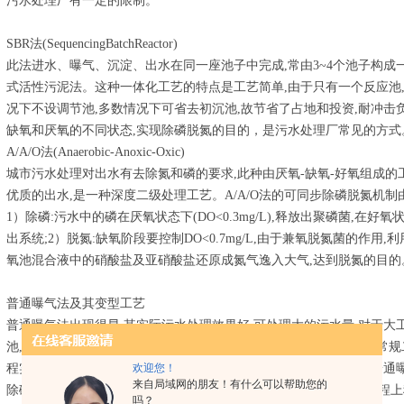
污水处理厂有一定的限制。
SBR法(SequencingBatchReactor)
此法进水、曝气、沉淀、出水在同一座池子中完成,常由3~4个池子构成一
式活性污泥法。这种一体化工艺的特点是工艺简单,由于只有一个反应池
况下不设调节池,多数情况下可省去初沉池,故节省了占地和投资,耐冲击
缺氧和厌氧的不同状态,实现除磷脱氮的目的，是污水处理厂常见的方式
A/A/O法(Anaerobic-Anoxic-Oxic)
城市污水处理对出水有去除氮和磷的要求,此种由厌氧-缺氧-好氧组成的
优质的出水,是一种深度二级处理工艺。A/A/O法的可同步除磷脱氮机制由
1）除磷:污水中的磷在厌氧状态下(DO<0.3mg/L),释放出聚磷菌,在
出系统;2）脱氮:缺氧阶段要控制DO<0.7mg/L,由于兼氧脱氮菌的作用,
氧池混合液中的硝酸盐及亚硝酸盐还原成氮气逸入大气,达到脱氮的目的
普通曝气法及其变型工艺
普通曝气法出现得早,其实际污水处理效果好,可处理大的污水量,对于
池,所产生的沼气可作能源利用。传统普曝法的不足之处是只能作为常规
欢迎您！
程实践中,通过降低普通曝气池的容积负荷,可以达到脱氮的目的;在普通
来自局域网的朋友！有什么可以帮助您的
除磷。采用普通曝气法去除BOD5,在池型上有多种形式,如氧化沟,工程
吗？