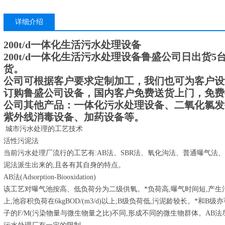
详细介绍
200t/d一体化生活污水处理设备
200t/d一体化生活污水处理设备
鲁盛公司日出货5
货。
公司可根据客户要求定制加工，我们也可为客户设
订购鲁盛公司设备，国内客户免费送货上门，免费
公司其他产品：一体化污水处理设备、二氧化氯发
紫外线消毒设备、加药设备等。
城市污水处理的工艺技术
活性污泥法
当前污水处理厂流行的工艺有:AB法、SBR法、氧化沟法、普通曝气法、A
泥法派生出来的,且各有其自身的特点。
AB法(Adsorption-Biooxidation)
该工艺对曝气池按高、低负荷分为二级供氧。*负荷高,曝气时间短,产生污泥量大,
上,池容积负荷在6kgBOD/(m3/d)以上;B级负荷低,污泥龄较长。*和
子的F/M(污染物量与微生物量之比)不同,形成不同的微生物群体。AB