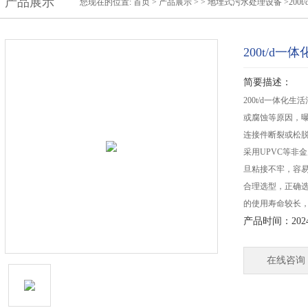
产品展示
您现在的位置:
首页
>
产品展示
> >
地埋式污水处理设备
>20
200t/d
简要描述：
200t/d一体
或腐蚀等原因，
连接件断裂或松脱
采用UPVC等非
旦粘接不牢，容
合理选型，正确
的使用寿命较长，
产品时间：2024-
在线咨询