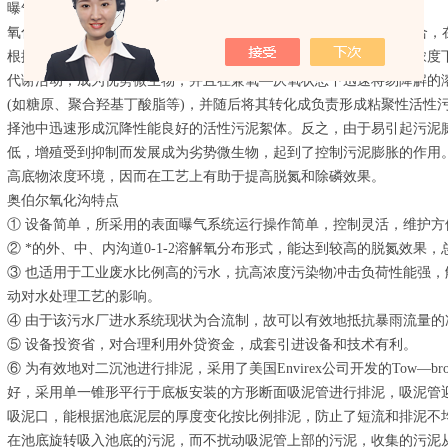
曝气法。
氧化沟前设置生物选择池，将进水和回流污泥(回流率100%)迅速混合
根据微生物选择理论，处以饥饿状态的主要微生物菌胶团在高底物浓度
代谢活动，成为优势微生物，并且在兼氧—厌氧状态下迅速将易降解的
(如糖原、聚合羟基丁酸脂等)，并随后将其转化成负责形成粘聚性活性污泥絮体
择池中迅速形成沉降性能良好的活性污泥絮体。反之，由于易引起污泥
低，增殖受到抑制而发展成为劣势微生物，起到了控制污泥膨胀的作用
高底物浓度环境，因而在工艺上有助于提高脱氮和除磷效果。
奥伯尔氧化沟特点
① 设备简单，所采用的表面曝气系统运行操作简单，控制灵活，维护方
② *的外、中、内沟道0-1-2溶解氧分布形式，能达到较高的脱氮效果，
③ 也适用于工业废水比例高的污水，抗高浓度污染物冲击负荷性能强，
动对水处理工艺的影响。
④ 由于该污水厂进水系统现状为合流制，故可以有效地抵抗暴雨流量的
⑤ 设备投资省，对合理利用外贷资金，成套引进设备和技术有利。
⑥ 为有效地对二沉池进行排泥，采用了美国Envirex公司开发的Tow—
好，采用单一锥形平行于底板安装的方形断面吸泥管进行排泥，吸泥管
吸泥口，能根据池底泥层的厚度变化按比例排泥，防止了短流和排泥不
在池底旋转吸入池底的污泥，而不扰动吸泥管上部的污泥，收集的污泥从预