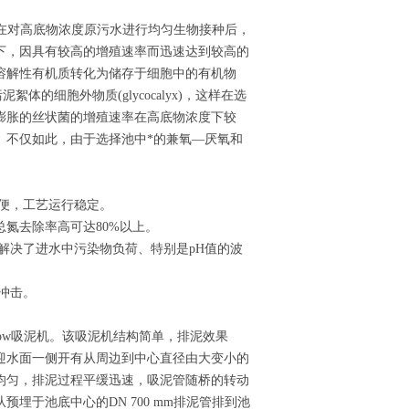
，在对高底物浓度原污水进行均匀生物接种后，
下，因具有较高的增殖速率而迅速达到较高的
溶解性有机质转化为储存于细胞中的有机物
的细胞外物质(glycocalyx)，这样在选
膨胀的丝状菌的增殖速率在高底物浓度下较
。不仅如此，由于选择池中*的兼氧—厌氧和
便，工艺运行稳定。
总氮去除率高可达80%以上。
解决了进水中污染物负荷、特别是pH值的波
冲击。
brow吸泥机。该吸泥机结构简单，排泥效果
迎水面一侧开有从周边到中心直径由大变小的
均匀，排泥过程平缓迅速，吸泥管随桥的转动
埋于池底中心的DN 700 mm排泥管排到池