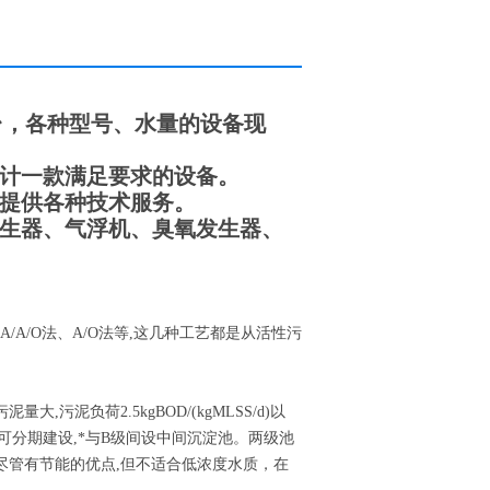
台，各种型号、水量的设备现
计一款满足要求的设备。
提供各种技术服务。
生器、气浮机、臭氧发生器、
/A/O法、A/O法等,这几种工艺都是从活性污
污泥负荷2.5kgBOD/(kgMLSS/d)以
B级亦可分期建设,*与B级间设中间沉淀池。两级池
法尽管有节能的优点,但不适合低浓度水质，在