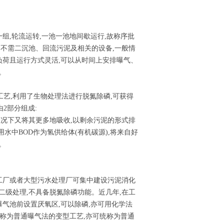
组,轮流运转,一池一池地间歇运行,故称序批
,不需二沉池、回流污泥及相关的设备,一般情
负荷且运行方式灵活,可以从时间上安排曝气、
。
工艺,利用了生物处理法进行脱氮除磷,可获得
2部分组成:
好氧状况下又将其更多地吸收,以剩余污泥的形式排
利用水中BOD作为氢供给体(有机碳源),将来自好
。
大工厂或者大型污水处理厂可集中建设污泥消化
二级处理,不具备脱氮除磷功能。近几年,在工
曝气池前设置厌氧区,可以除磷,亦可用化学法
上称为普通曝气法的变型工艺,亦可统称为普通