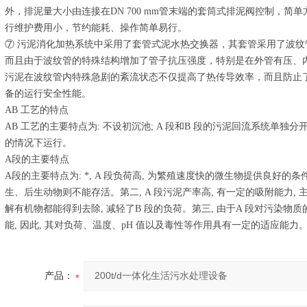
外，排泥量大小由连接在DN 700 mm管末端的套筒式排泥阀控制，
行维护费用小，节约能耗、操作简单易行。
⑦ 污泥消化加热系统中采用了套管式泥水热交换器，其套管采用了波
而且由于波纹管的特殊结构增加了管子抗压强度，特别是在外管有压、
污泥在波纹管内特殊急剧的紊流状态不仅提高了热传导效率，而且防止
备的运行安全性能。
AB 工艺的特点
AB 工艺的主要特点为: 不设初沉池; A 段和B 段的污泥回流系统单独分开
的情况下运行。
A段的主要特点
A段的主要特点为: *, A 段负荷高, 为繁殖速度快的微生物提供良好的条
生、后生动物则不能存活。第二, A 段污泥产率高, 有一定的吸附能力,
解有机物都能得到去除, 减轻了B 段的负荷。第三, 由于A 段对污染物
能, 因此, 其对负荷、温度、pH 值以及毒性等作用具有一定的适应能力
产品：