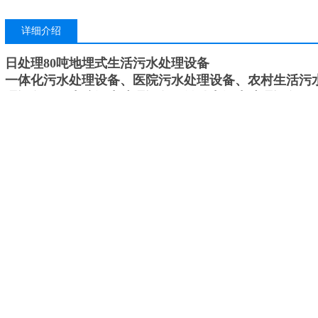
详细介绍
日处理80吨地埋式生活污水处理设备
一体化污水处理设备、医院污水处理设备、农村生活污
理设备、卫生院污水处理设备、微动力污水处理设备、
3t/d、5t/d、10t/d、15t/d、20t/d、25t/d、30t/d、35t/d、
80t/d、90t/d、100t/d、120t/d、150t/d、200t/d、250t/d
1000t/d。
采用工艺为国内、*的：AO、A2O、MBR、MBBR、S
公司有
日处理80吨地埋式生活污水处理设备
，现货、随
公司根据客户提供的污水种类、污水水量及排放标准报
艺。
氧化沟工艺的发展、特点及主要运行型式: 交替工作式氧化沟、半交替
工作合建式氧化沟及微曝氧化沟等; 介绍氧化沟不同运行型式的发展优势
用中存在的缺点和问题;提出氧化沟处理生活污水和工业废水的*措施和
氧化沟( Oxidation Ditch，OD) 又称为连续循环式反应器( Continuous 