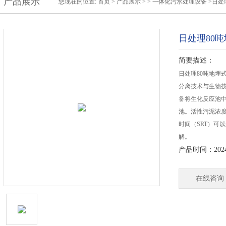
产品展示
您现在的位置:
首页
>
产品展示
> >
一体化污水处理设备
>日处
日处理80
简要描述：
日处理80吨地埋
分离技术与生物
备将生化反应池
池。活性污泥浓度
时间（SRT）可
解。
产品时间：2024-
在线咨询