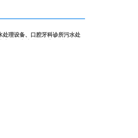
水处理设备、口腔牙科诊所污水处
玻璃钢污水处理设备水量型号：
40t/d、50t/d、60t/d、70t/d、
、300t/d、350t/d、400t/d、500t/d、
BR工艺。
时可以发货提走。
价、出方案、出图纸及设计采用工
工作式氧化沟、连续工作分建式氧化沟、连续
、运行方式及用途; 分析氧化沟工艺设计和应
发展趋势。
Loop Reactor，CLR) ，是活性污泥法的一种变