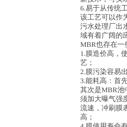
6.易于从传统
该工艺可以作
污水处理厂出
域有着广阔的
MBR也存在
1.膜造价高
艺；
2.膜污染容易
3.能耗高：首
其次是MBR池
须加大曝气强
流速，冲刷膜
高；
4.膜使用寿命