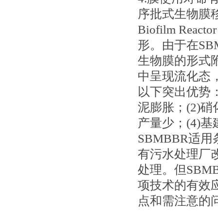
序批式生物膜移动床反
Biofilm R
形。由于在SB
生物膜的形式
中呈现流化态，
以下突出优势：
泥膨胀；(2)
产量少；(4)
SBMBBR适
有污水处理厂
处理。但SBM
项技术的有效
点和需注意的